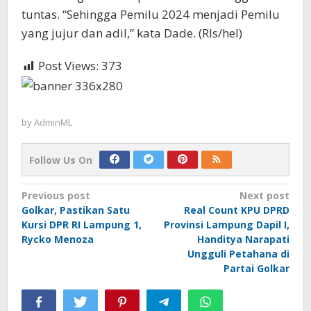
tuntas. “Sehingga Pemilu 2024 menjadi Pemilu
yang jujur dan adil,” kata Dade. (Rls/hel)
Post Views:
373
by
AdminML
Follow Us On
Post
Previous post
Next post
Golkar, Pastikan Satu
Real Count KPU DPRD
navigation
Kursi DPR RI Lampung 1,
Provinsi Lampung Dapil I,
Rycko Menoza
Handitya Narapati
Ungguli Petahana di
Partai Golkar