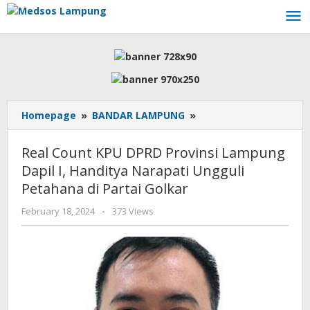
Skip
to
content
Real
Homepage
»
BANDAR LAMPUNG
»
Count
KPU
Real Count KPU DPRD Provinsi Lampung
DPRD
Dapil I, Handitya Narapati Ungguli
Provinsi
Petahana di Partai Golkar
Lampung
Dapil
by
February 18, 2024
-
373 Views
I,
AdminML
Handitya
Narapati
Ungguli
Petahana
di
Partai