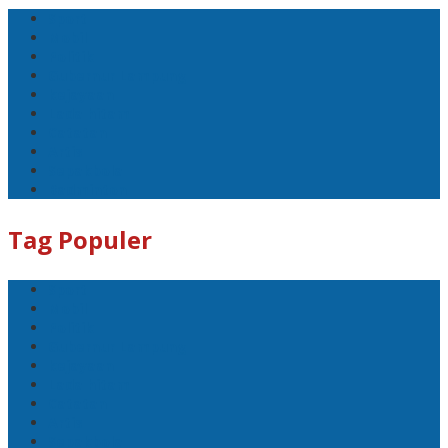
Sport
Mobil
Politik
Gubernur Lampung
kejayaan
Lada hitam
Catatan
Artis
Sepakbola
Badminton
Tag Populer
Sport
Mobil
Politik
Gubernur Lampung
kejayaan
Lada hitam
Catatan
Artis
Sepakbola