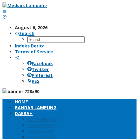
Skip
to
content
August 6, 2026
Search
Indeks Berita
Terms of Service
Facebook
Twitter
Pinterest
RSS
HOME
BANDAR LAMPUNG
DAERAH
KOTA METRO
PESAWARAN
PRINGSEWU
TANGGAMUS