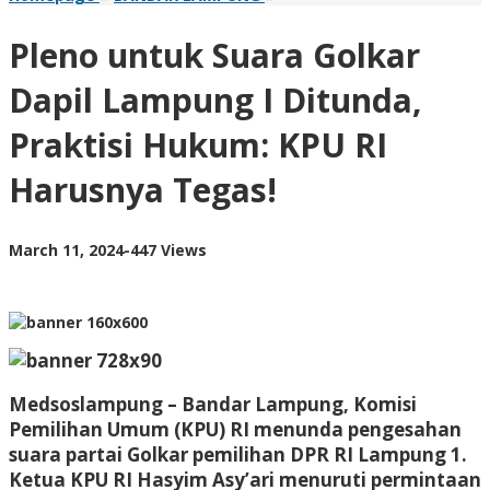
untuk
Suara
Pleno untuk Suara Golkar
Golkar
Dapil
Dapil Lampung I Ditunda,
Lampung
I
Praktisi Hukum: KPU RI
Ditunda,
Praktisi
Harusnya Tegas!
Hukum:
KPU
RI
Harusnya
by
March 11, 2024
-
447 Views
Tegas!
AdminML
Medsoslampung – Bandar Lampung, Komisi
Pemilihan Umum (KPU) RI menunda pengesahan
suara partai Golkar pemilihan DPR RI Lampung 1.
Ketua KPU RI Hasyim Asy’ari menuruti permintaan