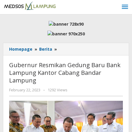
Skip
to
content
Gubernur
Homepage
»
Berita
»
Resmikan
Gedung
Gubernur Resmikan Gedung Baru Bank
Baru
Lampung Kantor Cabang Bandar
Bank
Lampung
Lampung
Kantor
by
February 22, 2023
-
1292 Views
Cabang
AdminML
Bandar
Lampung