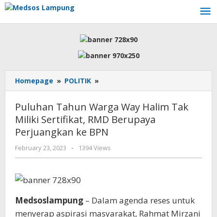
Skip
to
content
Puluhan
Homepage
»
POLITIK
»
Tahun
Warga
Puluhan Tahun Warga Way Halim Tak
Way
Miliki Sertifikat, RMD Berupaya
Halim
Perjuangkan ke BPN
Tak
Miliki
by
February 23, 2023
-
1394 Views
Sertifikat,
AdminML
RMD
Berupaya
Perjuangkan
ke
Medsoslampung
– Dalam agenda reses untuk
BPN
menyerap aspirasi masyarakat, Rahmat Mirzani