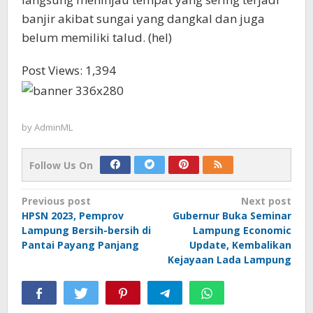
banjir akibat sungai yang dangkal dan juga
belum memiliki talud. (hel)
Post Views:
1,394
by
AdminML
Follow Us On
Post
Previous post
Next post
HPSN 2023, Pemprov
Gubernur Buka Seminar
navigation
Lampung Bersih-bersih di
Lampung Economic
Pantai Payang Panjang
Update, Kembalikan
Kejayaan Lada Lampung