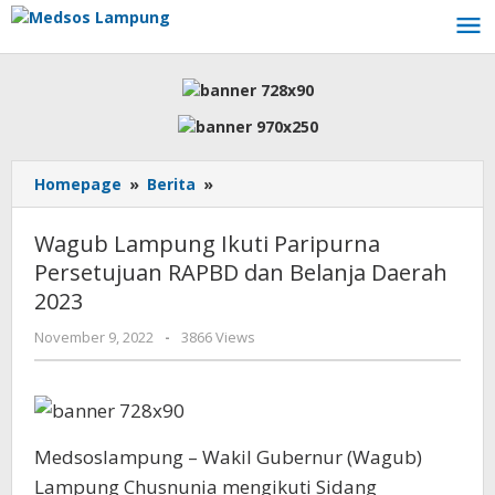
Skip
to
content
Wagub
Homepage
»
Berita
»
Lampung
Ikuti
Wagub Lampung Ikuti Paripurna
Paripurna
Persetujuan RAPBD dan Belanja Daerah
Persetujuan
2023
RAPBD
dan
by
November 9, 2022
-
3866 Views
Belanja
AdminML
Daerah
2023
Medsoslampung – Wakil Gubernur (Wagub)
Lampung Chusnunia mengikuti Sidang