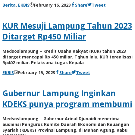
by
Berita
,
EKBIS
February 16, 2023
Share
Tweet
AdminML
KUR Mesuji Lampung Tahun 2023
Ditarget Rp450 Miliar
Medsoslampung – Kredit Usaha Rakyat (KUR) tahun 2023
ditarget mencapai Rp 450 miliar. Tqhun lalu, KUR terealisasi
Rp402 miliar. Pelaksana tugas Kepala
by
EKBIS
February 15, 2023
Share
Tweet
AdminML
Gubernur Lampung Inginkan
KDEKS punya program membumi
Medsoslampung – Gubernur Arinal Djunaidi menerima
audiensi Pengurus Komite Daerah Ekonomi dan Keuangan
Syariah (KDEKS) Provinsi Lampung, di Mahan Agung, Rabu