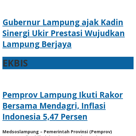
Gubernur Lampung ajak Kadin
Sinergi Ukir Prestasi Wujudkan
Lampung Berjaya
Berita
,
EKBIS
EKBIS
March
6,
2023
Pemprov Lampung Ikuti Rakor
by
AdminML
Share
Bersama Mendagri, Inflasi
Tweet
Indonesia 5,47 Persen
Medsoslampung – Pemerintah Provinsi (Pemprov)