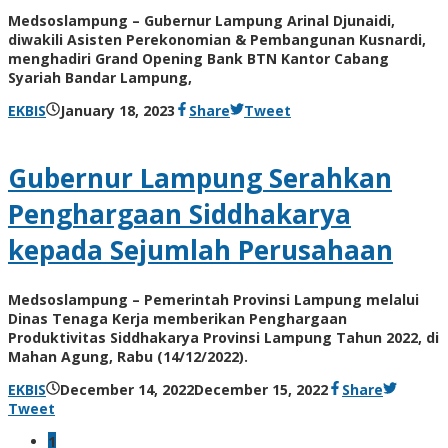
Medsoslampung – Gubernur Lampung Arinal Djunaidi,
diwakili Asisten Perekonomian & Pembangunan Kusnardi,
menghadiri Grand Opening Bank BTN Kantor Cabang
Syariah Bandar Lampung,
by
EKBIS
January 18, 2023
Share
Tweet
AdminML
Gubernur Lampung Serahkan
Penghargaan Siddhakarya
kepada Sejumlah Perusahaan
Medsoslampung – Pemerintah Provinsi Lampung melalui
Dinas Tenaga Kerja memberikan Penghargaan
Produktivitas Siddhakarya Provinsi Lampung Tahun 2022, di
Mahan Agung, Rabu (14/12/2022).
by
EKBIS
December 14, 2022
December 15, 2022
Share
AdminML
Tweet
1