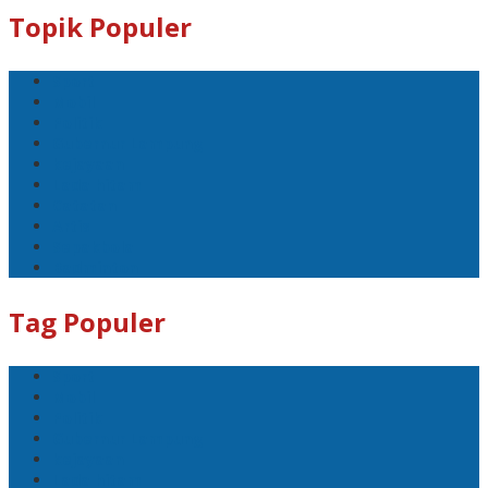
Topik Populer
Sport
Mobil
Politik
Gubernur Lampung
kejayaan
Lada hitam
Catatan
Artis
Sepakbola
Badminton
Tag Populer
Sport
Mobil
Politik
Gubernur Lampung
kejayaan
Lada hitam