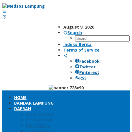
Skip
to
content
August 9, 2026
Search
Indeks Berita
Terms of Service
Facebook
Twitter
Pinterest
RSS
HOME
BANDAR LAMPUNG
DAERAH
KOTA METRO
PESAWARAN
PRINGSEWU
TANGGAMUS