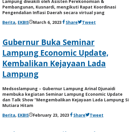
Lampung diwakili oleh Asisten Perekonomian &
Pembangunan, Kusnardi, mengikuti Rapat Koordinasi
Pengendalian Inflasi Daerah secara virtual yang
by
Berita
,
EKBIS
March 6, 2023
Share
Tweet
AdminML
Gubernur Buka Seminar
Lampung Economic Update,
Kembalikan Kejayaan Lada
Lampung
Medsoslampung – Gubernur Lampung Arinal Djunaidi
membuka kegiatan Seminar Lampung Economic Update
dan Talk Show “Mengembalikan Kejayaan Lada Lampung Si
Mutiara Hitam
by
Berita
,
EKBIS
February 23, 2023
Share
Tweet
AdminML