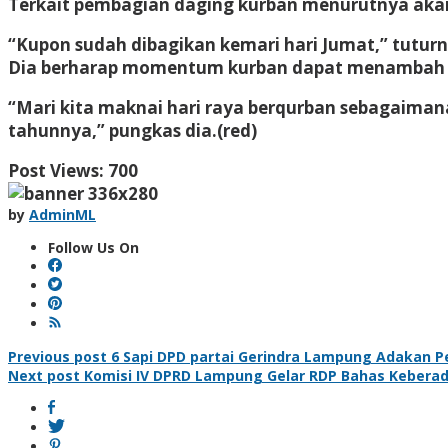
Terkait pembagian daging kurban menurutnya akan
“Kupon sudah dibagikan kemari hari Jumat,” tuturn
Dia berharap momentum kurban dapat menambah am
“Mari kita maknai hari raya berqurban sebagaima
tahunnya,” pungkas dia.(red)
Post Views:
700
by
AdminML
Follow Us On
Post
Previous post
6 Sapi DPD partai Gerindra Lampung Adakan P
Next post
Komisi IV DPRD Lampung Gelar RDP Bahas Keberada
navigation