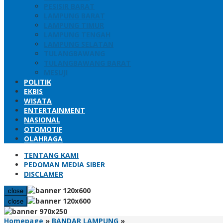
PESISIR BARAT
LAMPUNG BARAT
LAMPUNG TIMUR
LAMPUNG TENGAH
LAMPUNG SELATAN
TULANGBAWANG
TULANGBAWANG BARAT
MESUJI
POLITIK
EKBIS
WISATA
ENTERTAINMENT
NASIONAL
OTOMOTIF
OLAHRAGA
TENTANG KAMI
PEDOMAN MEDIA SIBER
DISCLAMER
close
close
Gerindra
Homepage
»
BANDAR LAMPUNG
»