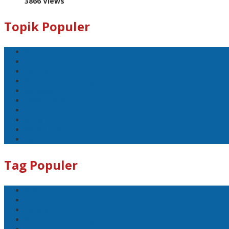
3866 Views
Topik Populer
Sport
Mobil
Politik
Gubernur Lampung
kejayaan
Lada hitam
Catatan
Artis
Sepakbola
Badminton
Tag Populer
Sport
Mobil
Politik
Gubernur Lampung