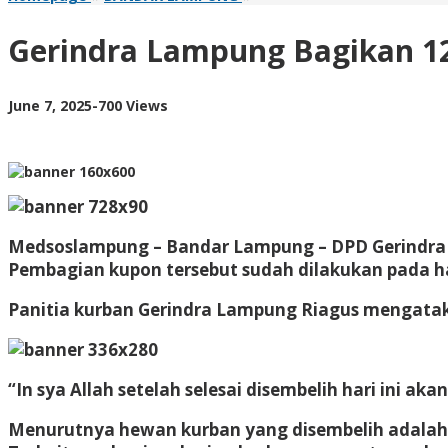
Lampung
Bagikan
Gerindra Lampung Bagikan 1
1200
Kupon
Daging
by
June 7, 2025
-
700 Views
Kurban
AdminML
Untuk
Masyarakat
Medsoslampung – Bandar Lampung – DPD Gerindra 
Pembagian kupon tersebut sudah dilakukan pada ha
Panitia kurban Gerindra Lampung Riagus mengatak
“In sya Allah setelah selesai disembelih hari ini a
Menurutnya hewan kurban yang disembelih adalah 