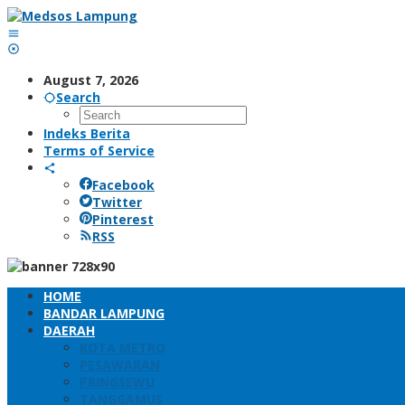
Skip
to
content
August 7, 2026
Search
Indeks Berita
Terms of Service
Facebook
Twitter
Pinterest
RSS
HOME
BANDAR LAMPUNG
DAERAH
KOTA METRO
PESAWARAN
PRINGSEWU
TANGGAMUS