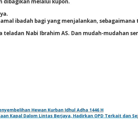
 dibagikan melalui kupon.
ya.
al ibadah bagi yang menjalankan, sebagaimana tel
na teladan Nabi Ibrahim AS. Dan mudah-mudahan s
enyembelihan Hewan Kurban Idhul Adha 1446 H
an Kapal Dalom Lintas Berjaya, Hadirkan OPD Terkait dan Se