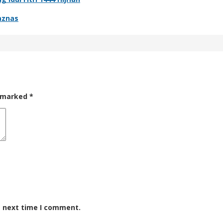
aznas
e marked
*
e next time I comment.