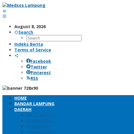
Skip
to
content
August 8, 2026
Search
Indeks Berita
Terms of Service
Facebook
Twitter
Pinterest
RSS
HOME
BANDAR LAMPUNG
DAERAH
KOTA METRO
PESAWARAN
PRINGSEWU
TANGGAMUS