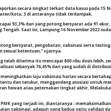
orkan secara singkat terkait data kasus pada 15 
aten/kota, 3 di antaranya tidak terdampak.
apai 93,3% dan yang potong bersyarat ada 91 ekor, m
 Tengah. Saat ini, Lampung 16 November 2022 sud
tong bersyarat, pengobatan, vaksinasi serta testing
sesuai ketentuan,” ujarnya.
telah diterima itu mencapai 800 ribu dosis lebih, se
lisasi sebanyak 76,45% dari yang sudah di distribusi
, meningkatkan laju vaksinasi harian secara bertah
ertentu dan terukur, menggandeng asosiasi untuk m
an hewan atau peternakan tingkat akhir, Melakuka
PMK yang terjadi ini, diantaranya : memaksimalkan
an vaksinasi, adapun yang kedua yaitu validasi da