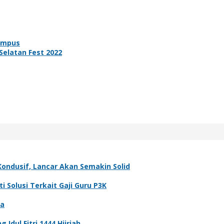
ampus
elatan Fest 2022
ondusif, Lancar Akan Semakin Solid
Solusi Terkait Gaji Guru P3K
ia
dul Fitri 1444 Hijriah