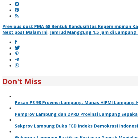
Post
Previous post
PMA 68 Bentuk Kondusifitas Kepemimpinan K
Next post
Malam Ini, Jamrud Manggung 1,5 Jam di Lampung S
navigation
Don't Miss
Pesan PS 98 Provinsi Lampung: Munas HIPMI Lampung K
Pemprov Lampung dan DPRD Provinsi Lampung Sepakati 
Sekprov Lampung Buka FGD Indeks Demokrasi Indones
Gubernur Lampung Pastikan Kesiapan Daerah Menjelang I