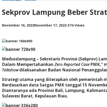
Lampung
Beber
Sekprov Lampung Beber Strat
Strategi
Pertahankan
Zero
by
November 16, 2022
November 17, 2022
-
574 Views
Reported
AdminML
Case
PMK
Medsoslampung – Sekretaris Provinsi (Sekprov) L
Dalam Mempertahankan
Zero Reported Case
PMK,” m
Talkshow
dilaksanakan Badan Nasional Penanggula
Strategi utama yang diterapkan oleh pemerintah m
Berdasarkan data Satgas PMK tanggal 15 November 2
Diantaranya ada Provinsi Bali, Lampung, Kalimant
Sulawesi Barat, Kepulauan Riau.