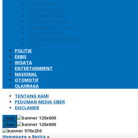
PESISIR BARAT
LAMPUNG BARAT
LAMPUNG TIMUR
LAMPUNG TENGAH
LAMPUNG SELATAN
TULANGBAWANG
TULANGBAWANG BARAT
MESUJI
POLITIK
EKBIS
WISATA
ENTERTAINMENT
NASIONAL
OTOMOTIF
OLAHRAGA
TENTANG KAMI
PEDOMAN MEDIA SIBER
DISCLAMER
close
close
Sekprov
Homepage
»
Berita
»