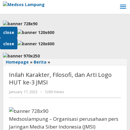
Skip
to
content
close
close
Inilah
Homepage
»
Berita
»
Karakter,
Inilah Karakter, Filosofi, dan Arti Logo
Filosofi,
dan
HUT ke-3 JMSI
Arti
by
January 17, 2023
-
1260 Views
Logo
AdminML
HUT
ke-
3
JMSI
Medsoslampung – Organisasi perusahaan pers
Jaringan Media Siber Indonesia (JMSI)