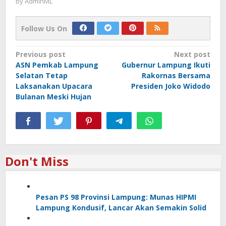
by
AdminML
Follow Us On
Post
Previous post
Next post
ASN Pemkab Lampung
Gubernur Lampung Ikuti
navigation
Selatan Tetap
Rakornas Bersama
Laksanakan Upacara
Presiden Joko Widodo
Bulanan Meski Hujan
Don't Miss
Pesan PS 98 Provinsi Lampung: Munas HIPMI
Lampung Kondusif, Lancar Akan Semakin Solid