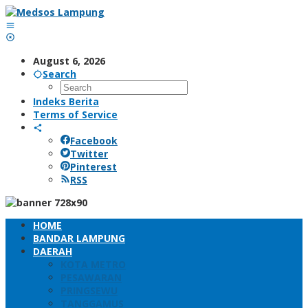
Skip
to
content
August 6, 2026
Search
Indeks Berita
Terms of Service
Facebook
Twitter
Pinterest
RSS
HOME
BANDAR LAMPUNG
DAERAH
KOTA METRO
PESAWARAN
PRINGSEWU
TANGGAMUS