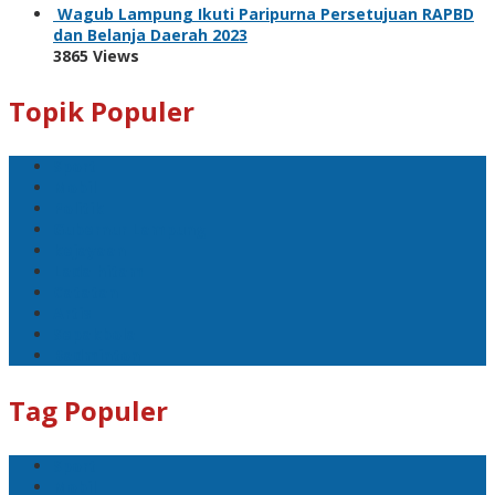
Wagub Lampung Ikuti Paripurna Persetujuan RAPBD
dan Belanja Daerah 2023
3865 Views
Topik Populer
Sport
Mobil
Politik
Gubernur Lampung
kejayaan
Lada hitam
Catatan
Artis
Sepakbola
Badminton
Tag Populer
Sport
Mobil