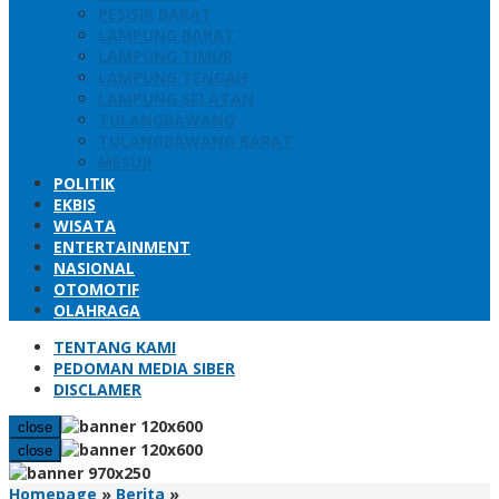
PESISIR BARAT
LAMPUNG BARAT
LAMPUNG TIMUR
LAMPUNG TENGAH
LAMPUNG SELATAN
TULANGBAWANG
TULANGBAWANG BARAT
MESUJI
POLITIK
EKBIS
WISATA
ENTERTAINMENT
NASIONAL
OTOMOTIF
OLAHRAGA
TENTANG KAMI
PEDOMAN MEDIA SIBER
DISCLAMER
close
close
Kasat
Homepage
»
Berita
»