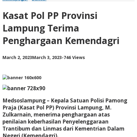
Pol
PP
Kasat Pol PP Provinsi
Provinsi
Lampung
Lampung Terima
Terima
Penghargaan
Penghargaan Kemendagri
Kemendagri
by
March 2, 2023
March 3, 2023
-
746 Views
AdminML
Medsoslampung
– Kepala Satuan Polisi Pamong
Praja (Kasat Pol PP) Provinsi Lampung, M.
Zulkarnain, menerima penghargaan atas
penilaian keberhasilan Penyelenggaraan
Trantibum dan Linmas dari Kementrian Dalam
Negeri (Kemendagri).