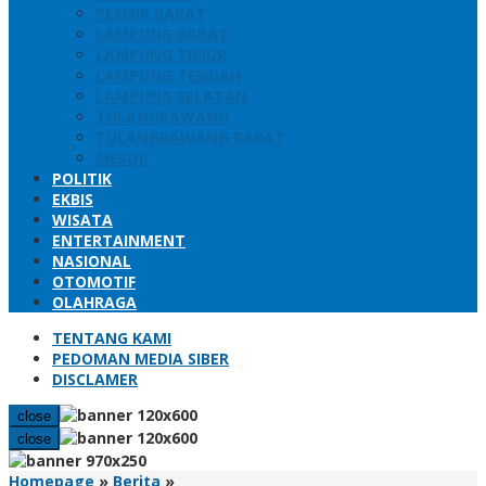
PESISIR BARAT
LAMPUNG BARAT
LAMPUNG TIMUR
LAMPUNG TENGAH
LAMPUNG SELATAN
TULANGBAWANG
TULANGBAWANG BARAT
MESUJI
POLITIK
EKBIS
WISATA
ENTERTAINMENT
NASIONAL
OTOMOTIF
OLAHRAGA
TENTANG KAMI
PEDOMAN MEDIA SIBER
DISCLAMER
close
close
Riana
Homepage
»
Berita
»