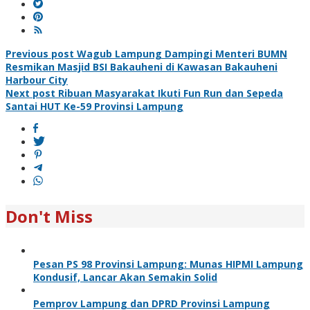
Post
Previous post
Wagub Lampung Dampingi Menteri BUMN
Resmikan Masjid BSI Bakauheni di Kawasan Bakauheni
navigation
Harbour City
Next post
Ribuan Masyarakat Ikuti Fun Run dan Sepeda
Santai HUT Ke-59 Provinsi Lampung
Don't Miss
Pesan PS 98 Provinsi Lampung: Munas HIPMI Lampung
Kondusif, Lancar Akan Semakin Solid
Pemprov Lampung dan DPRD Provinsi Lampung