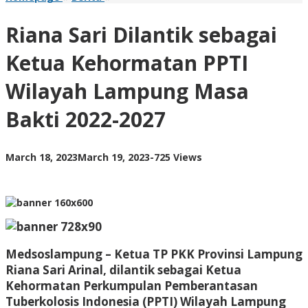
Sari
Dilantik
Riana Sari Dilantik sebagai
sebagai
Ketua
Ketua Kehormatan PPTI
Kehormatan
PPTI
Wilayah Lampung Masa
Wilayah
Lampung
Bakti 2022-2027
Masa
Bakti
2022-
2027
by
March 18, 2023
March 19, 2023
-
725 Views
AdminML
Medsoslampung
– Ketua TP PKK Provinsi Lampung
Riana Sari Arinal, dilantik sebagai Ketua
Kehormatan Perkumpulan Pemberantasan
Tuberkolosis Indonesia (PPTI) Wilayah Lampung