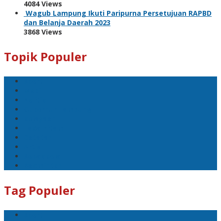
4084 Views
Wagub Lampung Ikuti Paripurna Persetujuan RAPBD
dan Belanja Daerah 2023
3868 Views
Topik Populer
Sport
Mobil
Politik
Gubernur Lampung
kejayaan
Lada hitam
Catatan
Artis
Sepakbola
Badminton
Tag Populer
Sport