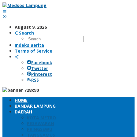
Skip
to
content
August 9, 2026
Search
Indeks Berita
Terms of Service
Facebook
Twitter
Pinterest
RSS
HOME
BANDAR LAMPUNG
DAERAH
KOTA METRO
PESAWARAN
PRINGSEWU
TANGGAMUS