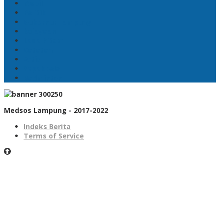
Mobil
Politik
Gubernur Lampung
kejayaan
Lada hitam
Catatan
Artis
Sepakbola
Badminton
Medsos Lampung - 2017-2022
Indeks Berita
Terms of Service