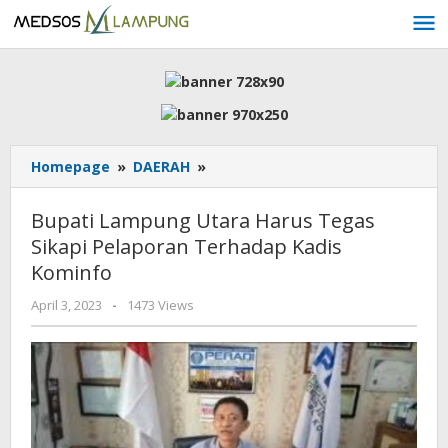
Skip
to
content
Bupati
Homepage
»
DAERAH
»
Lampung
Utara
Bupati Lampung Utara Harus Tegas
Harus
Sikapi Pelaporan Terhadap Kadis
Tegas
Kominfo
Sikapi
Pelaporan
by
April 3, 2023
-
1473 Views
Terhadap
AdminML
Kadis
Kominfo