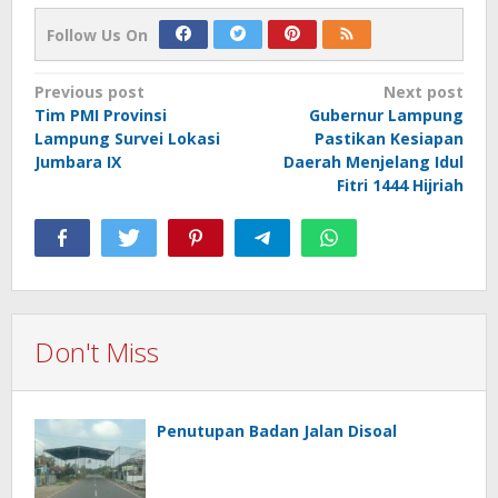
Follow Us On
Post
Previous post
Next post
Tim PMI Provinsi
Gubernur Lampung
navigation
Lampung Survei Lokasi
Pastikan Kesiapan
Jumbara IX
Daerah Menjelang Idul
Fitri 1444 Hijriah
Don't Miss
Penutupan Badan Jalan Disoal