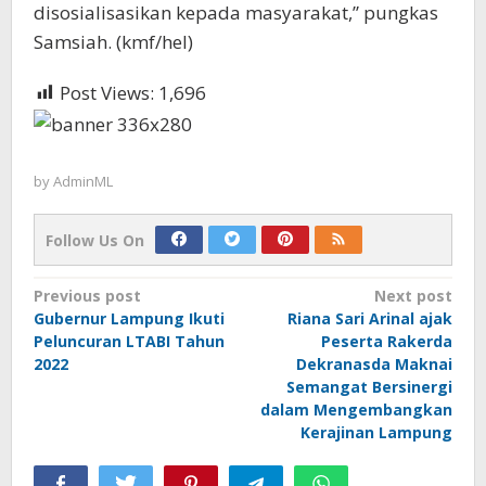
disosialisasikan kepada masyarakat,” pungkas
Samsiah. (kmf/hel)
Post Views:
1,696
by
AdminML
Follow Us On
Post
Previous post
Next post
Gubernur Lampung Ikuti
Riana Sari Arinal ajak
navigation
Peluncuran LTABI Tahun
Peserta Rakerda
2022
Dekranasda Maknai
Semangat Bersinergi
dalam Mengembangkan
Kerajinan Lampung