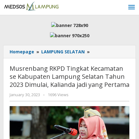
Skip
to
content
Musrenbang
Homepage
»
LAMPUNG SELATAN
»
RKPD
Tingkat
Musrenbang RKPD Tingkat Kecamatan
Kecamatan
se Kabupaten Lampung Selatan Tahun
se
2023 Dimulai, Kalianda jadi yang Pertama
Kabupaten
Lampung
by
January 30, 2023
-
1696 Views
Selatan
AdminML
Tahun
2023
Dimulai,
Kalianda
jadi
yang