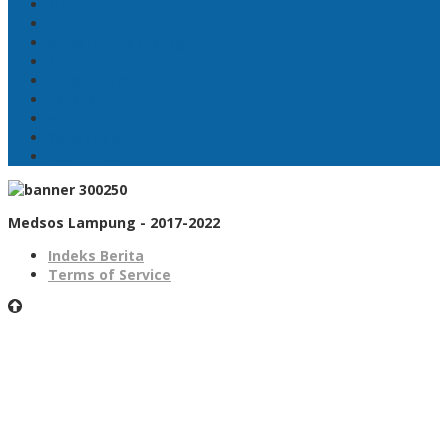
Mobil
Politik
Gubernur Lampung
kejayaan
Lada hitam
Catatan
Artis
Sepakbola
Badminton
Medsos Lampung - 2017-2022
Indeks Berita
Terms of Service