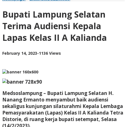
Lampung
Selatan
Bupati Lampung Selatan
Terima
Audiensi
Terima Audiensi Kepala
Kepala
Lapas
Lapas Kelas II A Kalianda
Kelas
II
A
Kalianda
by
February 14, 2023
-
1136 Views
AdminML
Medsoslampung – Bupati Lampung Selatan H.
Nanang Ermanto menyambut baik audiensi
sekaligus kunjungan silaturahmi Kepala Lembaga
Pemasyarakatan (Lapas) Kelas II A Kalianda Tetra
Distorie, di ruang kerja bupati setempat, Selasa
(14/2/2023).