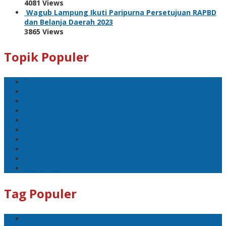
4081 Views
Wagub Lampung Ikuti Paripurna Persetujuan RAPBD
dan Belanja Daerah 2023
3865 Views
Topik Populer
Sport
Mobil
Politik
Gubernur Lampung
kejayaan
Lada hitam
Catatan
Artis
Sepakbola
Badminton
Tag Populer
Sport