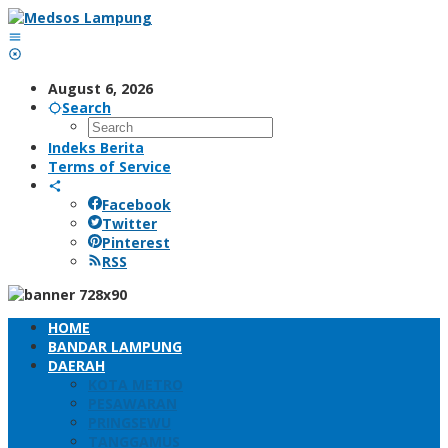
Skip
to
content
August 6, 2026
Search
Indeks Berita
Terms of Service
Facebook
Twitter
Pinterest
RSS
HOME
BANDAR LAMPUNG
DAERAH
KOTA METRO
PESAWARAN
PRINGSEWU
TANGGAMUS