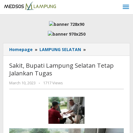
Skip
to
content
Sakit,
Homepage
»
LAMPUNG SELATAN
»
Bupati
Lampung
Sakit, Bupati Lampung Selatan Tetap
Selatan
Jalankan Tugas
Tetap
Jalankan
by
March 10, 2023
-
1717 Views
Tugas
AdminML