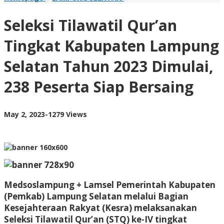
Tilawatil
Qur'an
Seleksi Tilawatil Qur’an
Tingkat
Kabupaten
Tingkat Kabupaten Lampung
Lampung
Selatan
Selatan Tahun 2023 Dimulai,
Tahun
2023
238 Peserta Siap Bersaing
Dimulai,
238
Peserta
Siap
by
May 2, 2023
-
1279 Views
Bersaing
AdminML
Medsoslampung + Lamsel Pemerintah Kabupaten
(Pemkab) Lampung Selatan melalui Bagian
Kesejahteraan Rakyat (Kesra) melaksanakan
Seleksi Tilawatil Qur’an (STQ) ke-IV tingkat