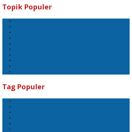
Topik Populer
Sport
Mobil
Politik
Gubernur Lampung
kejayaan
Lada hitam
Catatan
Artis
Sepakbola
Badminton
Tag Populer
Sport
Mobil
Politik
Gubernur Lampung
kejayaan
Lada hitam