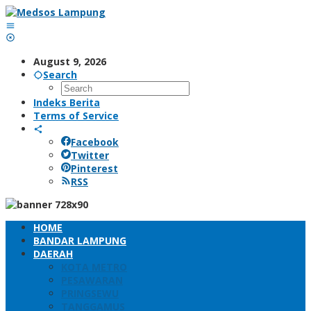
Skip
to
content
August 9, 2026
Search
Indeks Berita
Terms of Service
Facebook
Twitter
Pinterest
RSS
HOME
BANDAR LAMPUNG
DAERAH
KOTA METRO
PESAWARAN
PRINGSEWU
TANGGAMUS