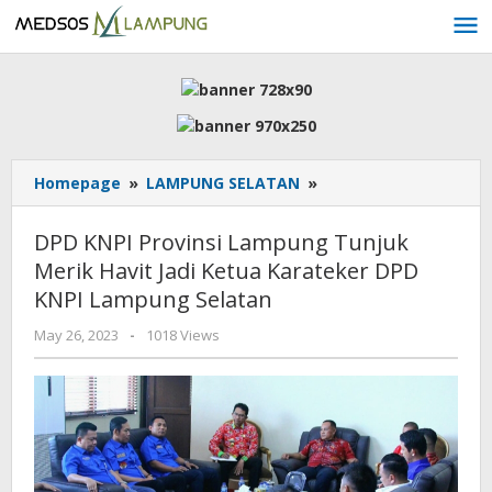
Skip
to
content
DPD
Homepage
»
LAMPUNG SELATAN
»
KNPI
Provinsi
DPD KNPI Provinsi Lampung Tunjuk
Lampung
Merik Havit Jadi Ketua Karateker DPD
Tunjuk
KNPI Lampung Selatan
Merik
Havit
by
May 26, 2023
-
1018 Views
Jadi
AdminML
Ketua
Karateker
DPD
KNPI
Lampung
Selatan