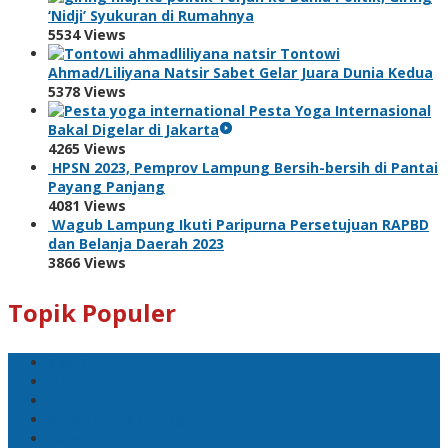
‘Nidji’ Syukuran di Rumahnya
5534 Views
Tontowi
Ahmad/Liliyana Natsir Sabet Gelar Juara Dunia Kedua
5378 Views
Pesta Yoga Internasional
Bakal Digelar di Jakarta
4265 Views
HPSN 2023, Pemprov Lampung Bersih-bersih di Pantai
Payang Panjang
4081 Views
Wagub Lampung Ikuti Paripurna Persetujuan RAPBD
dan Belanja Daerah 2023
3866 Views
Topik Populer
Sport
Mobil
Politik
Gubernur Lampung
kejayaan