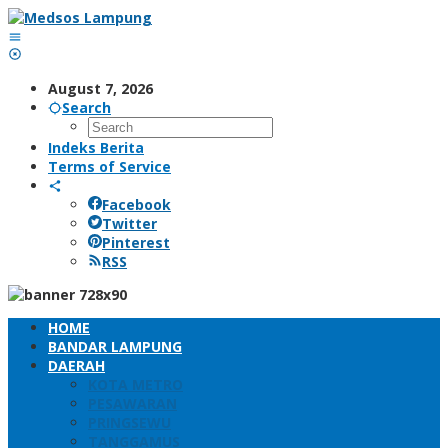
Skip
to
content
August 7, 2026
Search
Indeks Berita
Terms of Service
Facebook
Twitter
Pinterest
RSS
HOME
BANDAR LAMPUNG
DAERAH
KOTA METRO
PESAWARAN
PRINGSEWU
TANGGAMUS