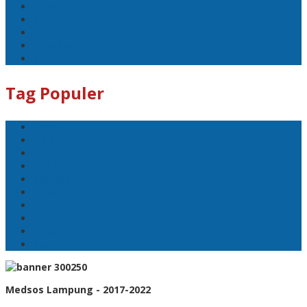
Lada hitam
Catatan
Artis
Sepakbola
Badminton
Tag Populer
Sport
Mobil
Politik
Gubernur Lampung
kejayaan
Lada hitam
Catatan
Artis
Sepakbola
Badminton
Medsos Lampung - 2017-2022