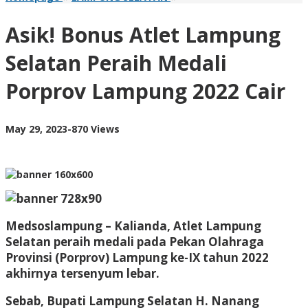
Bonus
Atlet
Asik! Bonus Atlet Lampung
Lampung
Selatan
Selatan Peraih Medali
Peraih
Medali
Porprov Lampung 2022 Cair
Porprov
Lampung
2022
Cair
by
May 29, 2023
-
870 Views
AdminML
Medsoslampung – Kalianda, Atlet Lampung
Selatan peraih medali pada Pekan Olahraga
Provinsi (Porprov) Lampung ke-IX tahun 2022
akhirnya tersenyum lebar.
Sebab, Bupati Lampung Selatan H. Nanang