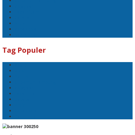
Gubernur Lampung
kejayaan
Lada hitam
Catatan
Artis
Sepakbola
Badminton
Tag Populer
Sport
Mobil
Politik
Gubernur Lampung
kejayaan
Lada hitam
Catatan
Artis
Sepakbola
Badminton