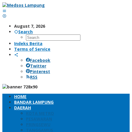
Skip
to
content
August 7, 2026
Search
Indeks Berita
Terms of Service
Facebook
Twitter
Pinterest
RSS
HOME
BANDAR LAMPUNG
DAERAH
KOTA METRO
PESAWARAN
PRINGSEWU
TANGGAMUS