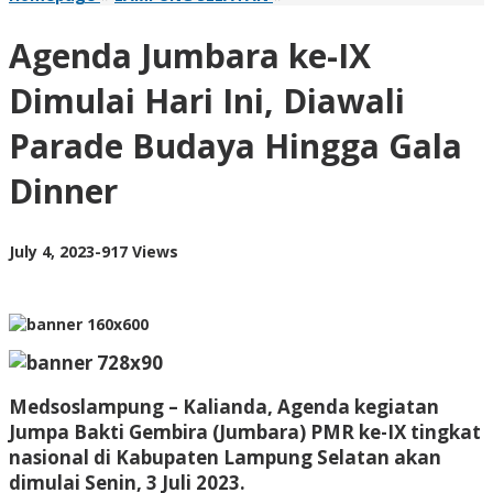
Jumbara
ke-
Agenda Jumbara ke-IX
IX
Dimulai
Dimulai Hari Ini, Diawali
Hari
Ini,
Parade Budaya Hingga Gala
Diawali
Parade
Dinner
Budaya
Hingga
Gala
Dinner
by
July 4, 2023
-
917 Views
AdminML
Medsoslampung – Kalianda, Agenda kegiatan
Jumpa Bakti Gembira (Jumbara) PMR ke-IX tingkat
nasional di Kabupaten Lampung Selatan akan
dimulai Senin, 3 Juli 2023.