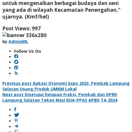
untuk mengenalkan berbagai budaya dan seni
yang ada di wilayah Kecamatan Penengahan,”
ujarnya. (Kmf/hel)
Post Views:
997
by
AdminML
Follow Us On
Post
Previous post
Apkasi Otonomi Expo 2023, Pemkab Lampung
Selatan Usung Produk UMKM Lokal
navigation
Next post
Disetujui Delapan Fraksi, Pemkab dan DPRD
Lampung Selatan Teken MoU KUA-PPAS APBD TA 2024