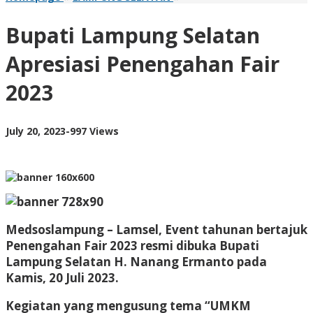
Lampung
Selatan
Bupati Lampung Selatan
Apresiasi
Penengahan
Apresiasi Penengahan Fair
Fair
2023
2023
by
July 20, 2023
-
997 Views
AdminML
Medsoslampung – Lamsel, Event tahunan bertajuk
Penengahan Fair 2023 resmi dibuka Bupati
Lampung Selatan H. Nanang Ermanto pada
Kamis, 20 Juli 2023.
Kegiatan yang mengusung tema “UMKM