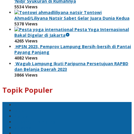
‘Nidji’ Syukuran di Rumahnya
5534 Views
Tontowi
Ahmad/Liliyana Natsir Sabet Gelar Juara Dunia Kedua
5378 Views
Pesta Yoga Internasional
Bakal Digelar di Jakarta
4265 Views
HPSN 2023, Pemprov Lampung Bersih-bersih di Pantai
Payang Panjang
4082 Views
Wagub Lampung Ikuti Paripurna Persetujuan RAPBD
dan Belanja Daerah 2023
3866 Views
Topik Populer
Sport
Mobil
Politik
Gubernur Lampung
kejayaan
Lada hitam