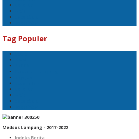
Catatan
Artis
Sepakbola
Badminton
Tag Populer
Sport
Mobil
Politik
Gubernur Lampung
kejayaan
Lada hitam
Catatan
Artis
Sepakbola
Badminton
Medsos Lampung - 2017-2022
Indeks Berita