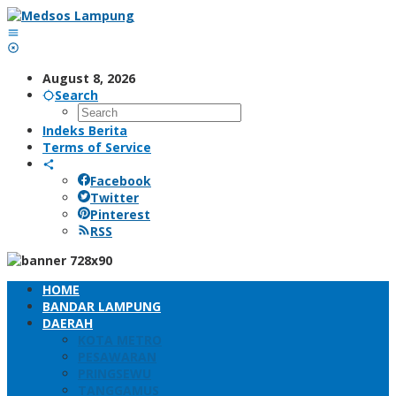
Skip
to
content
August 8, 2026
Search
Indeks Berita
Terms of Service
Facebook
Twitter
Pinterest
RSS
HOME
BANDAR LAMPUNG
DAERAH
KOTA METRO
PESAWARAN
PRINGSEWU
TANGGAMUS