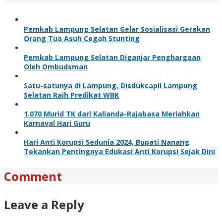
Pemkab Lampung Selatan Gelar Sosialisasi Gerakan
Orang Tua Asuh Cegah Stunting
Pemkab Lampung Selatan Diganjar Penghargaan
Oleh Ombudsman
Satu-satunya di Lampung, Disdukcapil Lampung
Selatan Raih Predikat WBK
1.070 Murid TK dari Kalianda-Rajabasa Meriahkan
Karnaval Hari Guru
Hari Anti Korupsi Sedunia 2024, Bupati Nanang
Tekankan Pentingnya Edukasi Anti Korupsi Sejak Dini
Comment
Leave a Reply