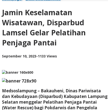
Keselamatan
Wisatawan,
Jamin Keselamatan
Disparbud
Lamsel
Wisatawan, Disparbud
Gelar
Pelatihan
Lamsel Gelar Pelatihan
Penjaga
Pantai
Penjaga Pantai
by
September 10, 2023
-
1133 Views
AdminML
Medsoslampung – Bakauheni, Dinas Pariwisata
dan Kebudayaan (Disparbud) Kabupaten Lampung
Selatan menggelar Pelatihan Penjaga Pantai
(Water Rescue) bagi Pokdarwis dan Pengelola