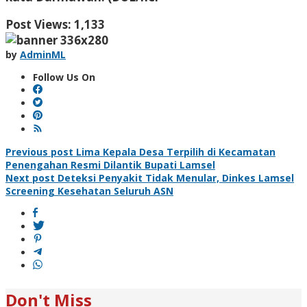
Post Views:
1,133
by
AdminML
Follow Us On
Post
Previous post
Lima Kepala Desa Terpilih di Kecamatan
Penengahan Resmi Dilantik Bupati Lamsel
navigation
Next post
Deteksi Penyakit Tidak Menular, Dinkes Lamsel
Screening Kesehatan Seluruh ASN
Don't Miss