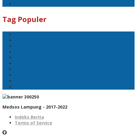
Badminton
Tag Populer
Sport
Mobil
Politik
Gubernur Lampung
kejayaan
Lada hitam
Catatan
Artis
Sepakbola
Badminton
Medsos Lampung - 2017-2022
Indeks Berita
Terms of Service