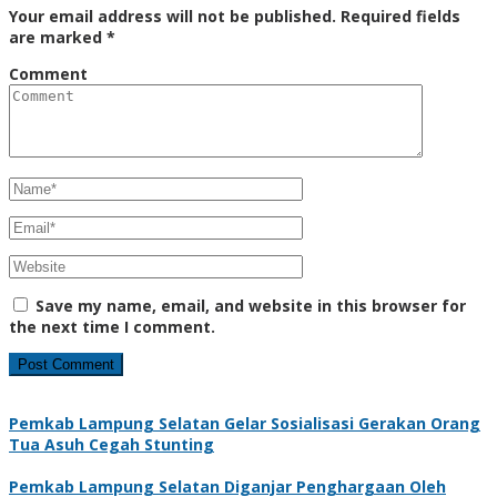
Your email address will not be published.
Required fields
are marked
*
Comment
Save my name, email, and website in this browser for
the next time I comment.
Pemkab Lampung Selatan Gelar Sosialisasi Gerakan Orang
Tua Asuh Cegah Stunting
Pemkab Lampung Selatan Diganjar Penghargaan Oleh