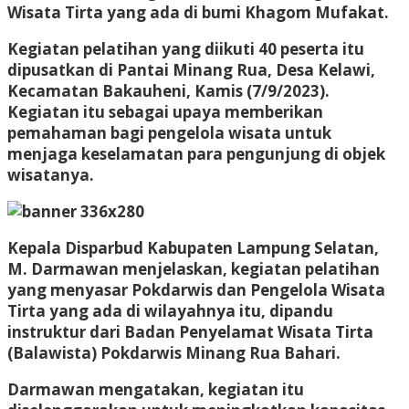
Wisata Tirta yang ada di bumi Khagom Mufakat.
Kegiatan pelatihan yang diikuti 40 peserta itu
dipusatkan di Pantai Minang Rua, Desa Kelawi,
Kecamatan Bakauheni, Kamis (7/9/2023).
Kegiatan itu sebagai upaya memberikan
pemahaman bagi pengelola wisata untuk
menjaga keselamatan para pengunjung di objek
wisatanya.
Kepala Disparbud Kabupaten Lampung Selatan,
M. Darmawan menjelaskan, kegiatan pelatihan
yang menyasar Pokdarwis dan Pengelola Wisata
Tirta yang ada di wilayahnya itu, dipandu
instruktur dari Badan Penyelamat Wisata Tirta
(Balawista) Pokdarwis Minang Rua Bahari.
Darmawan mengatakan, kegiatan itu