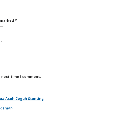
e marked
*
e next time I comment.
Tua Asuh Cegah Stunting
udsman