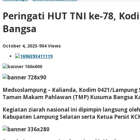
HUT
TNI
Peringati HUT TNI ke-78, Ko
ke-
78,
Bangsa
Kodim
0421/Lamsel
Gelar
by
October 4, 2023
-
904 Views
Ziarah
AdminML
Nnasional
di
TMP
Kusuma
Bangsa
Medsoslampung – Kalianda, Kodim 0421/Lampung Se
Taman Makam Pahlawan (TMP) Kusuma Bangsa Kalia
Kegiatan ziarah nasional ini dipimpin langsung oleh
Kabupaten Lampung Selatan serta Ketua Persit KCK