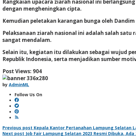
Rangkaian upacara ziarah nasional ini berlangsun
dengan mengheningkan cipta.
Kemudian peletakan karangan bunga oleh Dandim 042
Pelaksanaan ziarah nasional ini adalah salah sat
sangat mendalam.
Selain itu, kegiatan itu dilakukan sebagai wuju
Republik Indonesia, serta menjadikan sumber motiva
Post Views:
904
by
AdminML
Follow Us On
Post
Previous post
Kepala Kantor Pertanahan Lampung Selatan La
Next post
Job Fair Lampung Selatan 2023 Resmi Dibuka, Ada