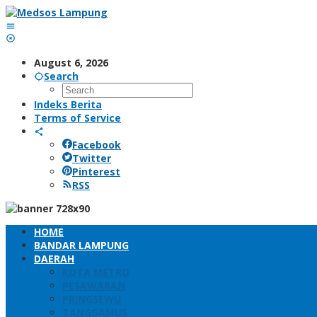
Skip
to
content
August 6, 2026
Search
Indeks Berita
Terms of Service
Facebook
Twitter
Pinterest
RSS
HOME
BANDAR LAMPUNG
DAERAH
KOTA METRO
PESAWARAN
PRINGSEWU
TANGGAMUS