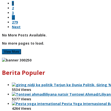
1
2
3
…
279
Next
No More Posts Available.
No more pages to load.
View More
Berita Populer
Terjun ke Dunia Politik, Giring 
5534 Views
Tontowi Ahmad/Liliyana
5377 Views
Pesta Yoga Internasional Ba
4264 Views