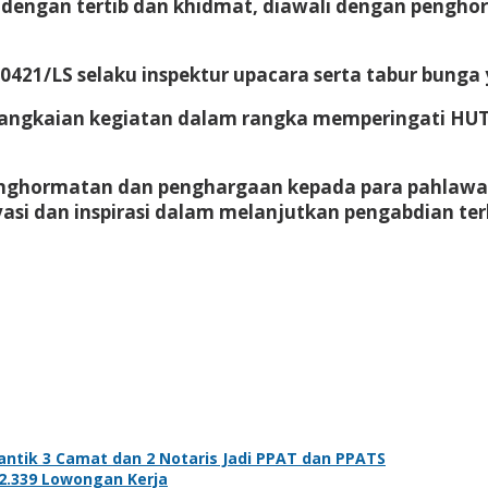
g dengan tertib dan khidmat, diawali dengan pengh
1/LS selaku inspektur upacara serta tabur bunga ya
u rangkaian kegiatan dalam rangka memperingati HU
d penghormatan dan penghargaan kepada para pahlaw
si dan inspirasi dalam melanjutkan pengabdian terba
ntik 3 Camat dan 2 Notaris Jadi PPAT dan PPATS
 2.339 Lowongan Kerja