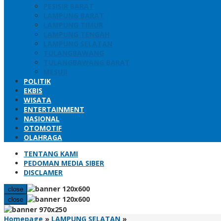
PESISIR BARAT
LAMPUNG BARAT
LAMPUNG TIMUR
LAMPUNG TENGAH
LAMPUNG SELATAN
TULANGBAWANG
TULANGBAWANG BARAT
MESUJI
POLITIK
EKBIS
WISATA
ENTERTAINMENT
NASIONAL
OTOMOTIF
OLAHRAGA
TENTANG KAMI
PEDOMAN MEDIA SIBER
DISCLAMER
close
close
Peringati
Homepage
»
LAMPUNG SELATAN
»