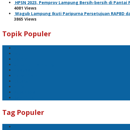
HPSN 2023, Pemprov Lampung Bersih-bersih di Pantai
4081 Views
Wagub Lampung Ikuti Paripurna Persetujuan RAPBD da
3865 Views
Topik Populer
Sport
Mobil
Politik
Gubernur Lampung
kejayaan
Lada hitam
Catatan
Artis
Sepakbola
Badminton
Tag Populer
Sport