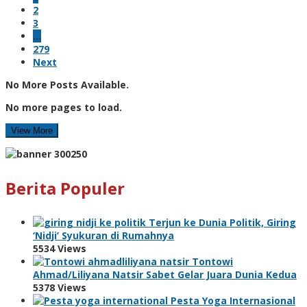
2
3
…
279
Next
No More Posts Available.
No more pages to load.
View More
Berita Populer
Terjun ke Dunia Politik, Giring
‘Nidji’ Syukuran di Rumahnya
5534 Views
Tontowi
Ahmad/Liliyana Natsir Sabet Gelar Juara Dunia Kedua
5378 Views
Pesta Yoga Internasional