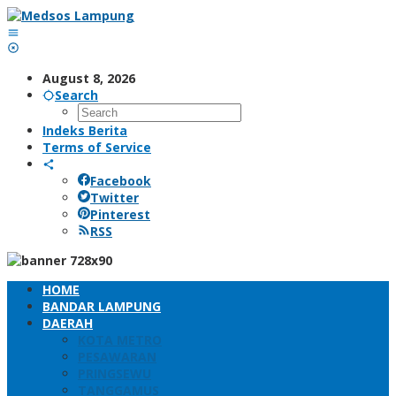
Skip
to
content
August 8, 2026
Search
Indeks Berita
Terms of Service
Facebook
Twitter
Pinterest
RSS
HOME
BANDAR LAMPUNG
DAERAH
KOTA METRO
PESAWARAN
PRINGSEWU
TANGGAMUS