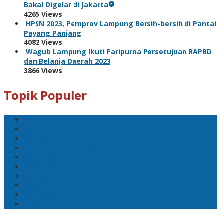
Bakal Digelar di Jakarta
4265 Views
HPSN 2023, Pemprov Lampung Bersih-bersih di Pantai
Payang Panjang
4082 Views
Wagub Lampung Ikuti Paripurna Persetujuan RAPBD
dan Belanja Daerah 2023
3866 Views
Topik Populer
Sport
Mobil
Politik
Gubernur Lampung
kejayaan
Lada hitam
Catatan
Artis
Sepakbola
Badminton