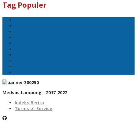
Tag Populer
Sport
Mobil
Politik
Gubernur Lampung
kejayaan
Lada hitam
Catatan
Artis
Sepakbola
Badminton
Medsos Lampung - 2017-2022
Indeks Berita
Terms of Service