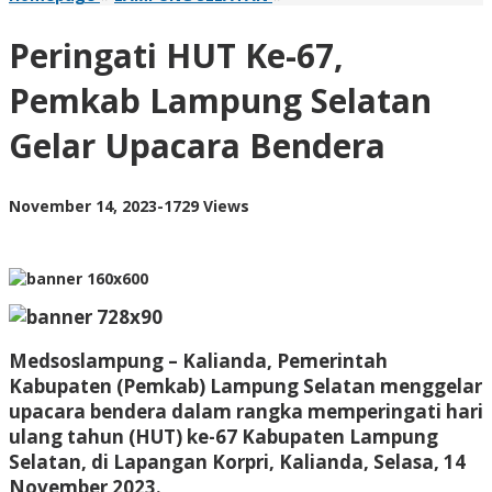
HUT
Ke-
Peringati HUT Ke-67,
67,
Pemkab
Pemkab Lampung Selatan
Lampung
Selatan
Gelar Upacara Bendera
Gelar
Upacara
Bendera
by
November 14, 2023
-
1729 Views
AdminML
Medsoslampung – Kalianda, Pemerintah
Kabupaten (Pemkab) Lampung Selatan menggelar
upacara bendera dalam rangka memperingati hari
ulang tahun (HUT) ke-67 Kabupaten Lampung
Selatan, di Lapangan Korpri, Kalianda, Selasa, 14
November 2023.