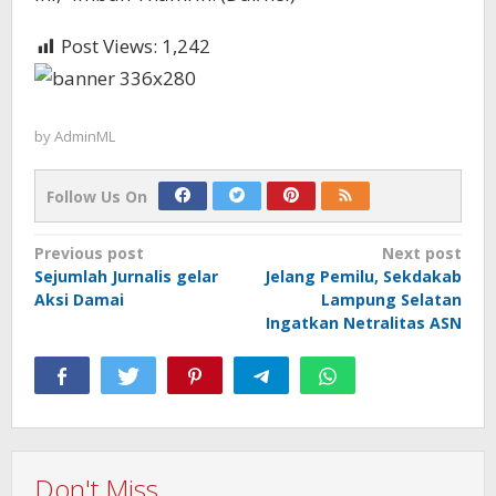
Post Views:
1,242
by
AdminML
Follow Us On
Post
Previous post
Next post
Sejumlah Jurnalis gelar
Jelang Pemilu, Sekdakab
navigation
Aksi Damai
Lampung Selatan
Ingatkan Netralitas ASN
Don't Miss