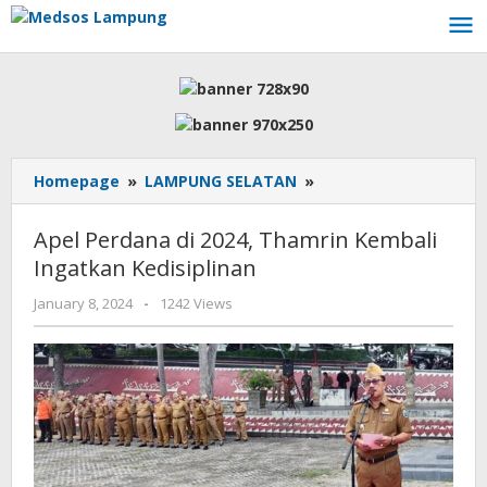
Skip
to
content
Apel
Homepage
»
LAMPUNG SELATAN
»
Perdana
di
Apel Perdana di 2024, Thamrin Kembali
2024,
Ingatkan Kedisiplinan
Thamrin
Kembali
by
January 8, 2024
-
1242 Views
Ingatkan
AdminML
Kedisiplinan