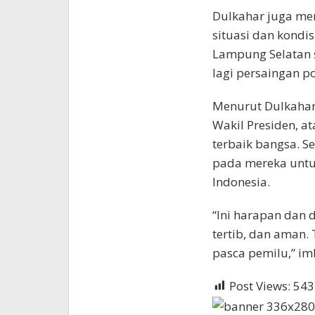
Dulkahar juga me
situasi dan kondi
Lampung Selatan 
lagi persaingan p
Menurut Dulkahar,
Wakil Presiden, a
terbaik bangsa. 
pada mereka unt
Indonesia.
“Ini harapan dan 
tertib, dan aman
pasca pemilu,” imb
Post Views:
543