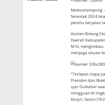
Medsoslampung – 
Serentak 2024 tel
pemilu berjalan l
Asisten Bidang E
Daerah Kabupaten 
M.Si, mengimbau 
menjaga situasi t
“Terlepas siapa 
Presiden dan Waki
ujar Dulkahar sa
mingguan di ling
Korpri, Senin (19/