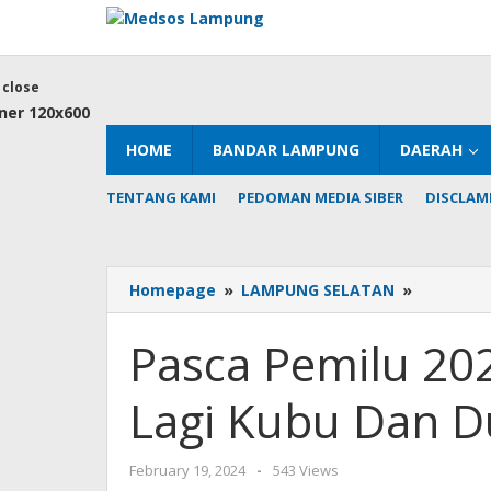
Skip
to
content
close
HOME
BANDAR LAMPUNG
DAERAH
TENTANG KAMI
PEDOMAN MEDIA SIBER
DISCLAM
Pasca
Homepage
»
LAMPUNG SELATAN
»
Pemilu
2024,
Pasca Pemilu 202
Dulkahar:
Tidak
Lagi Kubu Dan 
Ada
Lagi
Kubu
by
February 19, 2024
-
543 Views
Dan
AdminML