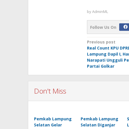
by
AdminML
Follow Us On
Post
Previous post
Real Count KPU DPRD
navigation
Lampung Dapil I, Ha
Narapati Ungguli Pe
Partai Golkar
Don't Miss
Pemkab Lampung
Pemkab Lampung
Selatan Gelar
Selatan Diganjar