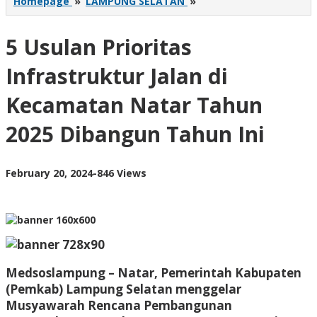
5
Homepage
»
LAMPUNG SELATAN
»
Usulan
Prioritas
5 Usulan Prioritas
Infrastruktur
Jalan
di
Infrastruktur Jalan di
Kecamatan
Natar
Kecamatan Natar Tahun
Tahun
2025
2025 Dibangun Tahun Ini
Dibangun
Tahun
Ini
by
February 20, 2024
-
846 Views
AdminML
Medsoslampung – Natar, Pemerintah Kabupaten
(Pemkab) Lampung Selatan menggelar
Musyawarah Rencana Pembangunan