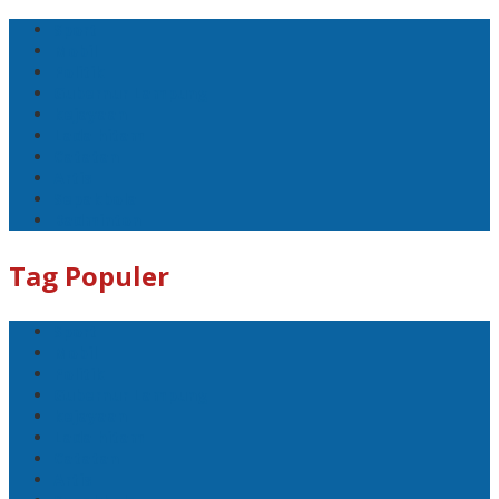
Sport
Mobil
Politik
Gubernur Lampung
kejayaan
Lada hitam
Catatan
Artis
Sepakbola
Badminton
Tag Populer
Sport
Mobil
Politik
Gubernur Lampung
kejayaan
Lada hitam
Catatan
Artis