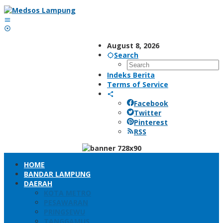
Skip
to
content
August 8, 2026
Search
Indeks Berita
Terms of Service
Facebook
Twitter
Pinterest
RSS
HOME
BANDAR LAMPUNG
DAERAH
KOTA METRO
PESAWARAN
PRINGSEWU
TANGGAMUS