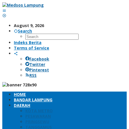
Skip
to
content
August 9, 2026
Search
Indeks Berita
Terms of Service
Facebook
Twitter
Pinterest
RSS
HOME
BANDAR LAMPUNG
DAERAH
KOTA METRO
PESAWARAN
PRINGSEWU
TANGGAMUS