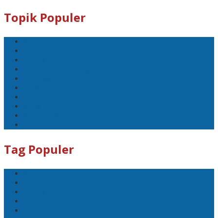
Topik Populer
Sport
Mobil
Politik
Gubernur Lampung
kejayaan
Lada hitam
Catatan
Artis
Sepakbola
Badminton
Tag Populer
Sport
Mobil
Politik
Gubernur Lampung
kejayaan