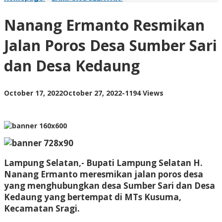
Ermanto
Resmikan
Nanang Ermanto Resmikan
Jalan
Poros
Jalan Poros Desa Sumber Sari
Desa
Sumber
dan Desa Kedaung
Sari
dan
Desa
Kedaung
by
October 17, 2022
October 27, 2022
-
1194 Views
AdminML
Lampung Selatan,- Bupati Lampung Selatan H.
Nanang Ermanto meresmikan jalan poros desa
yang menghubungkan desa Sumber Sari dan Desa
Kedaung yang bertempat di MTs Kusuma,
Kecamatan Sragi.