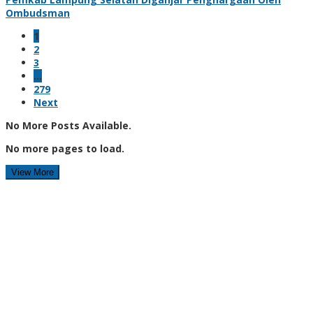
Ombudsman
1
2
3
…
279
Next
No More Posts Available.
No more pages to load.
View More