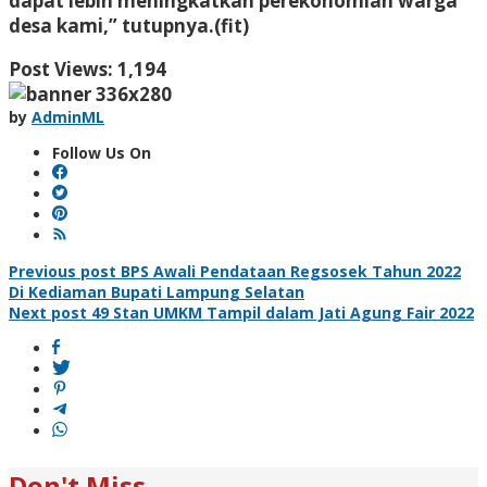
dapat lebih meningkatkan perekonomian warga
desa kami,” tutupnya.(fit)
Post Views:
1,194
by
AdminML
Follow Us On
Post
Previous post
BPS Awali Pendataan Regsosek Tahun 2022
Di Kediaman Bupati Lampung Selatan
navigation
Next post
49 Stan UMKM Tampil dalam Jati Agung Fair 2022
Don't Miss