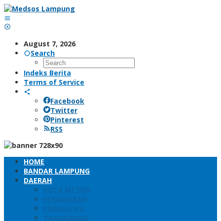
Skip
to
content
August 7, 2026
Search
Indeks Berita
Terms of Service
Facebook
Twitter
Pinterest
RSS
HOME
BANDAR LAMPUNG
DAERAH
KOTA METRO
PESAWARAN
PRINGSEWU
TANGGAMUS