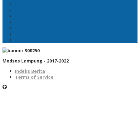
Gubernur Lampung
kejayaan
Lada hitam
Catatan
Artis
Sepakbola
Badminton
Medsos Lampung - 2017-2022
Indeks Berita
Terms of Service