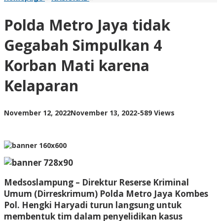
Metro
Jaya
Polda Metro Jaya tidak
tidak
Gegabah
Gegabah Simpulkan 4
Simpulkan
4
Korban Mati karena
Korban
Mati
Kelaparan
karena
Kelaparan
by
November 12, 2022
November 13, 2022
-
589 Views
AdminML
Medsoslampung – Direktur Reserse Kriminal
Umum (Dirreskrimum) Polda Metro Jaya Kombes
Pol. Hengki Haryadi turun langsung untuk
membentuk tim dalam penyelidikan kasus