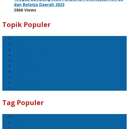
dan Belanja Daerah 2023
3866 Views
Topik Populer
Sport
Mobil
Politik
Gubernur Lampung
kejayaan
Lada hitam
Catatan
Artis
Sepakbola
Badminton
Tag Populer
Sport
Mobil
Politik