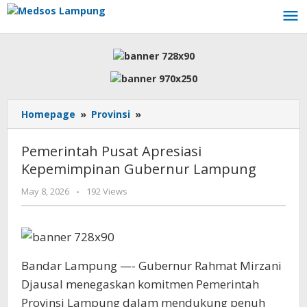
Skip
to
content
Pemerintah
Homepage
»
Provinsi
»
Pusat
Apresiasi
Pemerintah Pusat Apresiasi
Kepemimpinan
Kepemimpinan Gubernur Lampung
Gubernur
Lampung
by
May 8, 2026
-
192 Views
AdminML
Bandar Lampung —- Gubernur Rahmat Mirzani
Djausal menegaskan komitmen Pemerintah
Provinsi Lampung dalam mendukung penuh