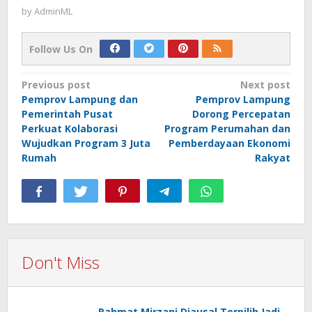
by
AdminML
Follow Us On
Post
Previous post
Next post
Pemprov Lampung dan
Pemprov Lampung
navigation
Pemerintah Pusat
Dorong Percepatan
Perkuat Kolaborasi
Program Perumahan dan
Wujudkan Program 3 Juta
Pemberdayaan Ekonomi
Rumah
Rakyat
Don't Miss
Rahmat Mirzani Djausal Terpilih Jadi