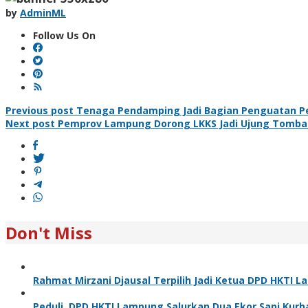
by
AdminML
Follow Us On
Post
Previous post
Tenaga Pendamping Jadi Bagian Penguatan 
Next post
Pemprov Lampung Dorong LKKS Jadi Ujung Tombak 
navigation
Don't Miss
Rahmat Mirzani Djausal Terpilih Jadi Ketua DPD HKTI 
Peduli, DPD HKTI Lampung Salurkan Dua Ekor Sapi Kur