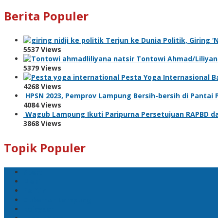
Berita Populer
Terjun ke Dunia Politik, Giring 
5537 Views
Tontowi Ahmad/Liliyana
5379 Views
Pesta Yoga Internasional Ba
4268 Views
HPSN 2023, Pemprov Lampung Bersih-bersih di Pantai
4084 Views
Wagub Lampung Ikuti Paripurna Persetujuan RAPBD da
3868 Views
Topik Populer
Sport
Mobil
Politik
Gubernur Lampung
kejayaan