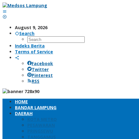
Skip
to
content
August 9, 2026
Search
Indeks Berita
Terms of Service
Facebook
Twitter
Pinterest
RSS
HOME
BANDAR LAMPUNG
DAERAH
KOTA METRO
PESAWARAN
PRINGSEWU
TANGGAMUS