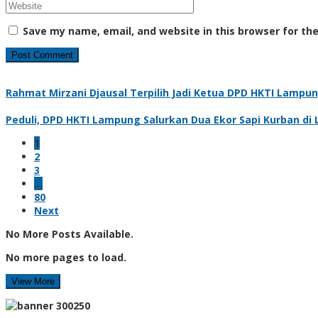
Save my name, email, and website in this browser for th
Rahmat Mirzani Djausal Terpilih Jadi Ketua DPD HKTI Lampun
Peduli, DPD HKTI Lampung Salurkan Dua Ekor Sapi Kurban di
1
2
3
…
80
Next
No More Posts Available.
No more pages to load.
View More