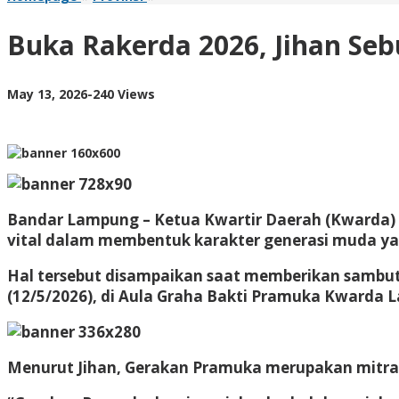
Rakerda
2026,
Buka Rakerda 2026, Jihan Se
Jihan
Sebut
Pramuka
by
May 13, 2026
-
240 Views
Mitra
AdminML
Strategis
Cetak
SDM
Unggul
Bandar Lampung – Ketua Kwartir Daerah (Kwarda)
vital dalam membentuk karakter generasi muda yang
Hal tersebut disampaikan saat memberikan sambu
(12/5/2026), di Aula Graha Bakti Pramuka Kwarda
Menurut Jihan, Gerakan Pramuka merupakan mitra 