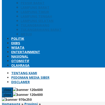
PESISIR BARAT
LAMPUNG BARAT
LAMPUNG TIMUR
LAMPUNG TENGAH
LAMPUNG SELATAN
TULANGBAWANG
TULANGBAWANG BARAT
MESUJI
POLITIK
EKBIS
WISATA
ENTERTAINMENT
NASIONAL
OTOMOTIF
OLAHRAGA
TENTANG KAMI
PEDOMAN MEDIA SIBER
DISCLAMER
close
close
Buka
Homepage
»
Provinsi
»