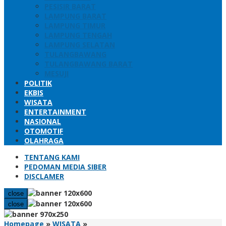
PESISIR BARAT
LAMPUNG BARAT
LAMPUNG TIMUR
LAMPUNG TENGAH
LAMPUNG SELATAN
TULANGBAWANG
TULANGBAWANG BARAT
MESUJI
POLITIK
EKBIS
WISATA
ENTERTAINMENT
NASIONAL
OTOMOTIF
OLAHRAGA
TENTANG KAMI
PEDOMAN MEDIA SIBER
DISCLAMER
close
close
Persiapan
Homepage
»
WISATA
»