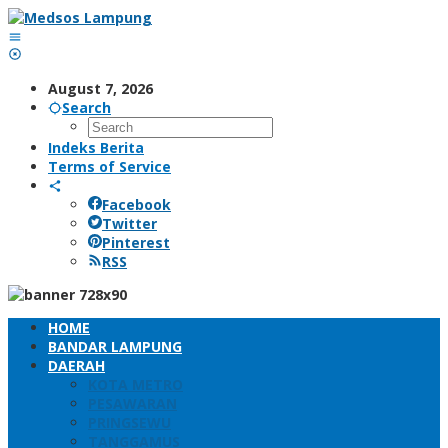
Skip
to
content
August 7, 2026
Search
Indeks Berita
Terms of Service
Facebook
Twitter
Pinterest
RSS
HOME
BANDAR LAMPUNG
DAERAH
KOTA METRO
PESAWARAN
PRINGSEWU
TANGGAMUS