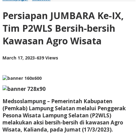
JUMBARA
Ke-
Persiapan JUMBARA Ke-IX,
IX,
Tim
Tim P2WLS Bersih-bersih
P2WLS
Bersih-
Kawasan Agro Wisata
bersih
Kawasan
Agro
Wisata
by
March 17, 2023
-
639 Views
AdminML
Medsoslampung
– Pemerintah Kabupaten
(Pemkab) Lampung Selatan melalui Penggerak
Pesona Wisata Lampung Selatan (P2WLS)
melakukan aksi bersih-bersih di kawasan Agro
Wisata, Kalianda, pada Jumat (17/3/2023).