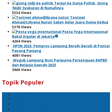
Terjun ke Dunia Politik, Giring
‘Nidji’ Syukuran di Rumahnya
5534 Views
Tontowi
Ahmad/Liliyana Natsir Sabet Gelar Juara Dunia Kedua
5378 Views
Pesta Yoga Internasional
Bakal Digelar di Jakarta
4264 Views
HPSN 2023, Pemprov Lampung Bersih-bersih di Pantai
Payang Panjang
4081 Views
Wagub Lampung Ikuti Paripurna Persetujuan RAPBD
dan Belanja Daerah 2023
3866 Views
Topik Populer
Sport
Mobil
Politik
Gubernur Lampung