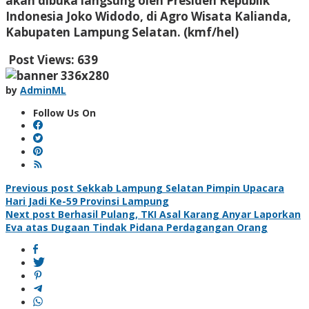
akan dibuka langsung oleh Presiden Republik
Indonesia Joko Widodo, di Agro Wisata Kalianda,
Kabupaten Lampung Selatan. (kmf/hel)
Post Views:
639
by
AdminML
Follow Us On
Post
Previous post
Sekkab Lampung Selatan Pimpin Upacara
Hari Jadi Ke-59 Provinsi Lampung
navigation
Next post
Berhasil Pulang, TKI Asal Karang Anyar Laporkan
Eva atas Dugaan Tindak Pidana Perdagangan Orang