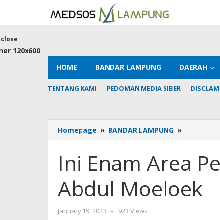
Skip
to
content
close
HOME
BANDAR LAMPUNG
DAERAH
TENTANG KAMI
PEDOMAN MEDIA SIBER
DISCLAM
Ini
Homepage
»
BANDAR LAMPUNG
»
Enam
Area
Ini Enam Area 
Pengamp
RSUD
Abdul Moeloek
Abdul
Moeloek
by
January 19, 2023
-
923 Views
AdminML