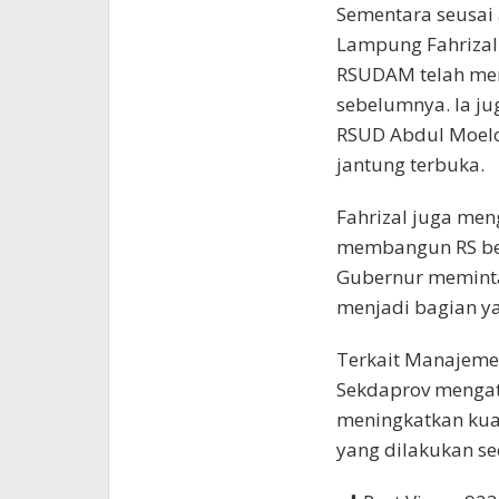
Sementara seusai 
Lampung Fahrizal
RSUDAM telah memi
sebelumnya. Ia j
RSUD Abdul Moelo
jantung terbuka.
Fahrizal juga me
membangun RS bert
Gubernur memint
menjadi bagian ya
Terkait Manajeme
Sekdaprov menga
meningkatkan kuan
yang dilakukan se