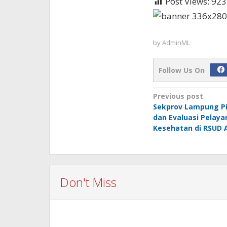
Post Views:
923
by
AdminML
Follow Us On
Post
Previous post
Sekprov Lampung P
navigation
dan Evaluasi Pelaya
Kesehatan di RSUD 
Don't Miss