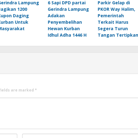
Gerindra Lampung
6 Sapi DPD partai
Parkir Gelap di
Bagikan 1200
Gerindra Lampung
PKOR Way Halim,
Kupon Daging
Adakan
Pemerintah
Kurban Untuk
Penyembelihan
Terkait Harus
Masyarakat
Hewan Kurban
Segera Turun
Idhul Adha 1446 H
Tangan Tertipka
fields are marked
*