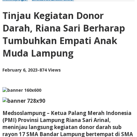
Kegiatan
Donor
Tinjau Kegiatan Donor
Darah,
Riana
Darah, Riana Sari Berharap
Sari
Berharap
Tumbuhkan Empati Anak
Tumbuhkan
Empati
Muda Lampung
Anak
Muda
Lampung
by
February 6, 2023
-
874 Views
AdminML
Medsoslampung – Ketua Palang Merah Indonesia
(PMI) Provinsi Lampung Riana Sari Arinal,
meninjau langsung kegiatan donor darah sub
rayon 17 SMA Bandar Lampung bertempat di SMA