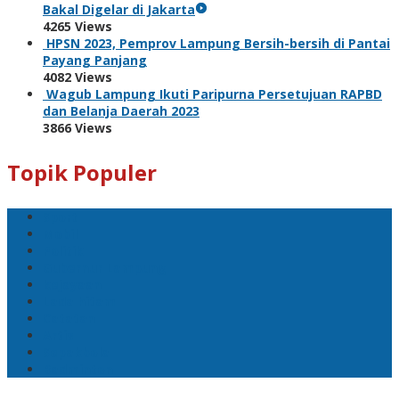
Bakal Digelar di Jakarta
4265 Views
HPSN 2023, Pemprov Lampung Bersih-bersih di Pantai
Payang Panjang
4082 Views
Wagub Lampung Ikuti Paripurna Persetujuan RAPBD
dan Belanja Daerah 2023
3866 Views
Topik Populer
Sport
Mobil
Politik
Gubernur Lampung
kejayaan
Lada hitam
Catatan
Artis
Sepakbola
Badminton