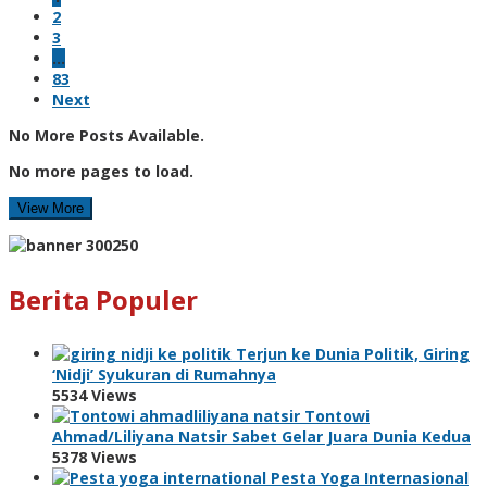
2
3
…
83
Next
No More Posts Available.
No more pages to load.
View More
Berita Populer
Terjun ke Dunia Politik, Giring
‘Nidji’ Syukuran di Rumahnya
5534 Views
Tontowi
Ahmad/Liliyana Natsir Sabet Gelar Juara Dunia Kedua
5378 Views
Pesta Yoga Internasional