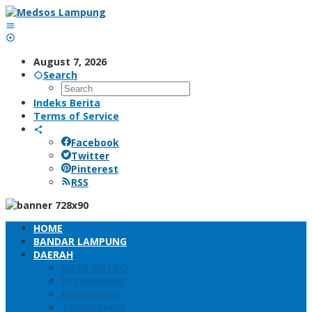
Skip
to
content
August 7, 2026
Search
Indeks Berita
Terms of Service
Facebook
Twitter
Pinterest
RSS
HOME
BANDAR LAMPUNG
DAERAH
KOTA METRO
PESAWARAN
PRINGSEWU
TANGGAMUS