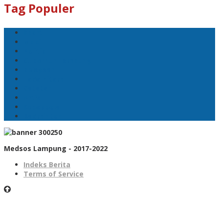
Tag Populer
Sport
Mobil
Politik
Gubernur Lampung
kejayaan
Lada hitam
Catatan
Artis
Sepakbola
Badminton
Medsos Lampung - 2017-2022
Indeks Berita
Terms of Service