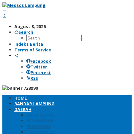
Skip
to
content
August 8, 2026
Search
Indeks Berita
Terms of Service
Facebook
Twitter
Pinterest
RSS
HOME
BANDAR LAMPUNG
DAERAH
KOTA METRO
PESAWARAN
PRINGSEWU
TANGGAMUS