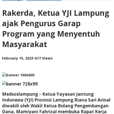
Ketua
YJI
Rakerda, Ketua YJI Lampung
Lampung
ajak
ajak Pengurus Garap
Pengurus
Garap
Program yang Menyentuh
Program
yang
Masyarakat
Menyentuh
Masyarakat
by
February 15, 2023
-
617 Views
AdminML
Medsoslampung – Ketua Yayasan Jantung
Indonesia (YJI) Provinsi Lampung Riana Sari Arinal
diwakili oleh Wakil Ketua Bidang Pengembangan
Dana, Mamiyani Fahrizal membuka Rapat Kerja