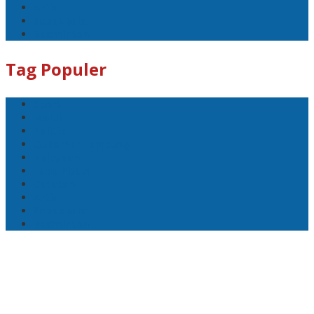
Artis
Sepakbola
Badminton
Tag Populer
Sport
Mobil
Politik
Gubernur Lampung
kejayaan
Lada hitam
Catatan
Artis
Sepakbola
Badminton