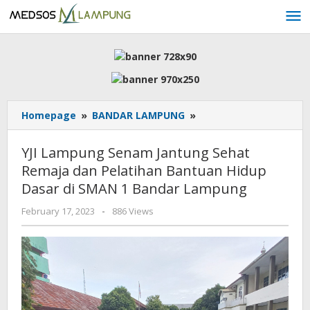
Skip
to
content
YJI
Homepage
»
BANDAR LAMPUNG
»
Lampung
Senam
YJI Lampung Senam Jantung Sehat
Jantung
Remaja dan Pelatihan Bantuan Hidup
Sehat
Dasar di SMAN 1 Bandar Lampung
Remaja
dan
by
February 17, 2023
-
886 Views
Pelatihan
AdminML
Bantuan
Hidup
Dasar
di
SMAN
1