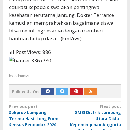
edukasi kepada siswa akan pentingnya
kesehatan terutama jantung. Dokter Terrance
kemudian mempraktekkan bagaimana siswa
bisa menolong sesama dengan memberi
bantuan hidup dasar. (kmf/iwr)
Post Views:
886
by
AdminML
Follow Us On
Post
Previous post
Next post
Sekprov Lampung
GMBI Distrik Lampung
navigation
Terima Hasil Long Form
Utara Diklat
Sensus Penduduk 2020
Kepemimpinan Anggota