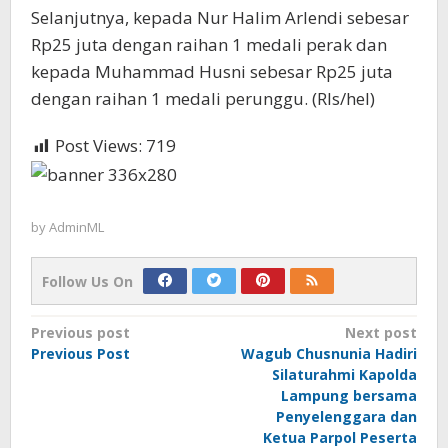
Selanjutnya, kepada Nur Halim Arlendi sebesar
Rp25 juta dengan raihan 1 medali perak dan
kepada Muhammad Husni sebesar Rp25 juta
dengan raihan 1 medali perunggu. (Rls/hel)
Post Views:
719
by
AdminML
Follow Us On
Post
Previous post
Next post
Previous Post
Wagub Chusnunia Hadiri
navigation
Silaturahmi Kapolda
Lampung bersama
Penyelenggara dan
Ketua Parpol Peserta