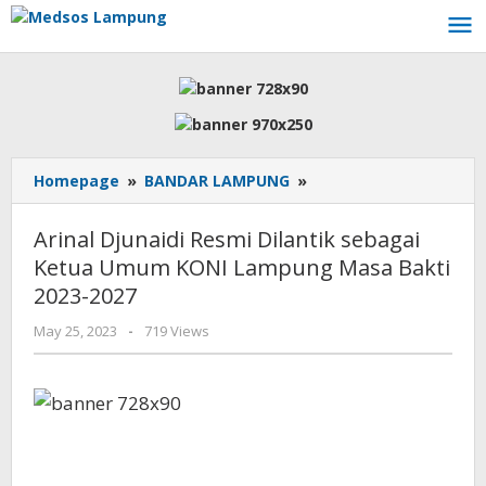
Skip
to
content
Arinal
Homepage
»
BANDAR LAMPUNG
»
Djunaidi
Resmi
Arinal Djunaidi Resmi Dilantik sebagai
Dilantik
Ketua Umum KONI Lampung Masa Bakti
sebagai
2023-2027
Ketua
Umum
by
May 25, 2023
-
719 Views
KONI
AdminML
Lampung
Masa
Bakti
2023-
2027