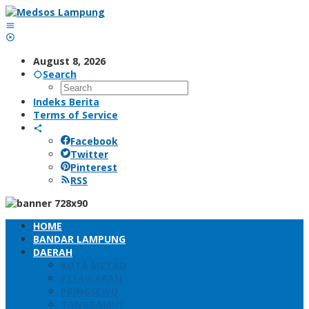
Skip
to
content
August 8, 2026
Search
Indeks Berita
Terms of Service
Facebook
Twitter
Pinterest
RSS
HOME
BANDAR LAMPUNG
DAERAH
KOTA METRO
PESAWARAN
PRINGSEWU
TANGGAMUS