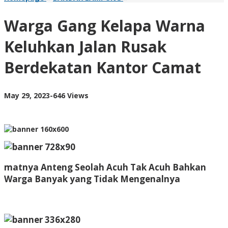
Gang
Kelapa
Warga Gang Kelapa Warna
Warna
Keluhkan
Keluhkan Jalan Rusak
Jalan
Rusak
Berdekatan Kantor Camat
Berdekatan
Kantor
Camat
by
May 29, 2023
-
646 Views
AdminML
matnya Anteng Seolah Acuh Tak Acuh Bahkan
Warga Banyak yang Tidak Mengenalnya