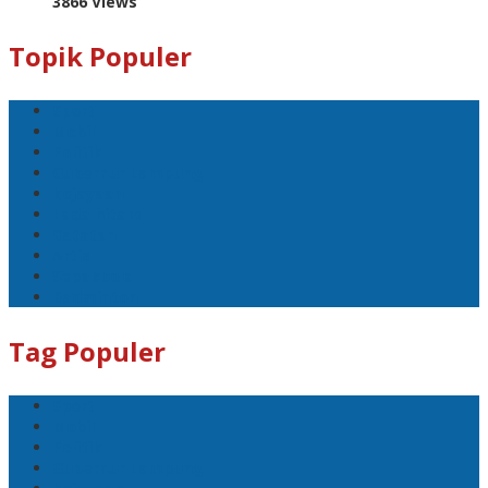
3866 Views
Topik Populer
Sport
Mobil
Politik
Gubernur Lampung
kejayaan
Lada hitam
Catatan
Artis
Sepakbola
Badminton
Tag Populer
Sport
Mobil
Politik
Gubernur Lampung