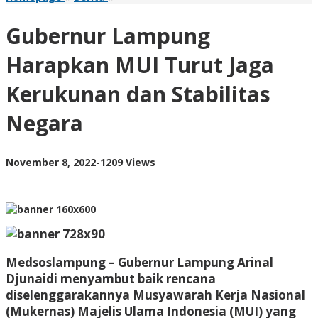
Lampung
Harapkan
Gubernur Lampung
MUI
Turut
Harapkan MUI Turut Jaga
Jaga
Kerukunan
Kerukunan dan Stabilitas
dan
Stabilitas
Negara
Negara
by
November 8, 2022
-
1209 Views
AdminML
Medsoslampung – Gubernur Lampung Arinal
Djunaidi menyambut baik rencana
diselenggarakannya Musyawarah Kerja Nasional
(Mukernas) Majelis Ulama Indonesia (MUI) yang