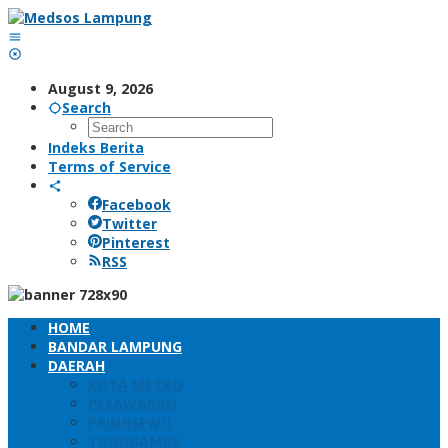
Skip
to
content
August 9, 2026
Search
Indeks Berita
Terms of Service
Facebook
Twitter
Pinterest
RSS
HOME
BANDAR LAMPUNG
DAERAH
KOTA METRO
PESAWARAN
PRINGSEWU
TANGGAMUS