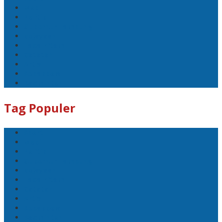
Mobil
Politik
Gubernur Lampung
kejayaan
Lada hitam
Catatan
Artis
Sepakbola
Badminton
Tag Populer
Sport
Mobil
Politik
Gubernur Lampung
kejayaan
Lada hitam
Catatan
Artis
Sepakbola
Badminton