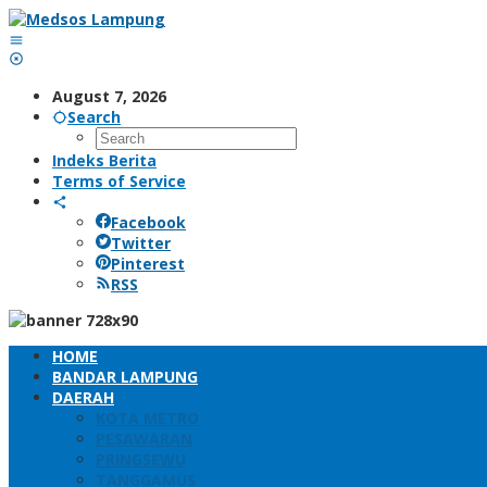
Skip
to
content
August 7, 2026
Search
Indeks Berita
Terms of Service
Facebook
Twitter
Pinterest
RSS
HOME
BANDAR LAMPUNG
DAERAH
KOTA METRO
PESAWARAN
PRINGSEWU
TANGGAMUS