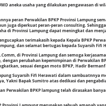
BUMD aneka usaha yang dilakukan pengawasan di wil
annya peran Perwakilan BPKP Provinsi Lampung semak
 juga diperkuat peran-peran consulting. Sehingga 
aha di Provinsi Lampung dapat meningkat dan menja
mengucapkan terimakasih kepada Kepala BPKP Perwak
pung, dan selamat bertugas kepada Suyarsih Fifi 
, M.Comm, di Provinsi Lampung dan semoga kerjasama
p, dengan perubahan kepemimpinan di Perwakilan B
ingkatkan, sesuai dengan moto BPKP, Hadir Bermanfa
ampung Suyarsih Fifi Herawati dalam sambuatnnya 
, Yakni Bapak Sumitro atas dedikasi dan pengabdia
iran Perwakilan BPKP lampung telah dirasakan ban
P Provinsi Lampung merupakan sebuah amanah yang 