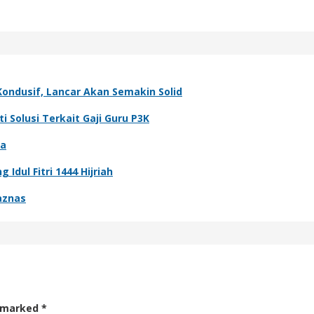
ondusif, Lancar Akan Semakin Solid
Solusi Terkait Gaji Guru P3K
ia
dul Fitri 1444 Hijriah
aznas
e marked
*