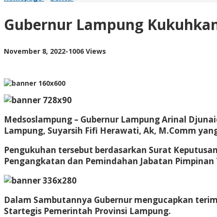
Lampung
Kukuhkan
Gubernur Lampung Kukuhkan
Kepala
Perwakilan
BPKP
by
November 8, 2022
-
1006 Views
AdminML
Medsoslampung – Gubernur Lampung Arinal Djuna
Lampung, Suyarsih Fifi Herawati, Ak, M.Comm yang
Pengukuhan tersebut berdasarkan Surat Keputusan
Pengangkatan dan Pemindahan Jabatan Pimpinan T
Dalam Sambutannya Gubernur mengucapkan terimak
Startegis Pemerintah Provinsi Lampung.