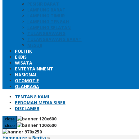
PESISIR BARAT
LAMPUNG BARAT
LAMPUNG TIMUR
LAMPUNG TENGAH
LAMPUNG SELATAN
TULANGBAWANG
TULANGBAWANG BARAT
MESUJI
POLITIK
EKBIS
WISATA
ENTERTAINMENT
NASIONAL
OTOMOTIF
OLAHRAGA
TENTANG KAMI
PEDOMAN MEDIA SIBER
DISCLAMER
close
close
Gubernur
Homepage
»
Berita
»