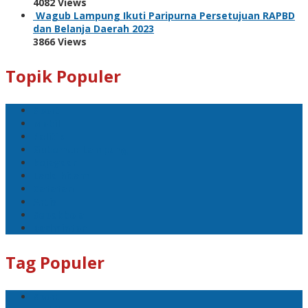
4082 Views
Wagub Lampung Ikuti Paripurna Persetujuan RAPBD
dan Belanja Daerah 2023
3866 Views
Topik Populer
Sport
Mobil
Politik
Gubernur Lampung
kejayaan
Lada hitam
Catatan
Artis
Sepakbola
Badminton
Tag Populer
Sport