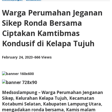
Perumahan
Jeganan
Warga Perumahan Jeganan
Sikep
Ronda
Sikep Ronda Bersama
Bersama
Ciptakan
Ciptakan Kamtibmas
Kamtibmas
Kondusif
Kondusif di Kelapa Tujuh
di
Kelapa
Tujuh
by
February 24, 2023
-
666 Views
AdminML
Medsoslampung – Warga Perumahan Jenganan
Sikep, Kelurahan Kelapa Tujuh, Kecamatan
Kotabumi Selatan, Kabupaten Lampung Utara,
mengadakan ronda bersama, Kamis malam