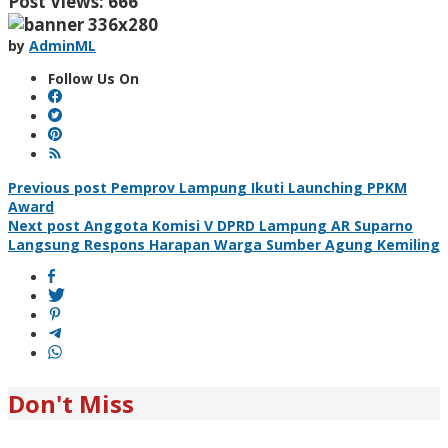
Post Views:
666
by
AdminML
Follow Us On
Post
Previous post
Pemprov Lampung Ikuti Launching PPKM
Award
navigation
Next post
Anggota Komisi V DPRD Lampung AR Suparno
Langsung Respons Harapan Warga Sumber Agung Kemiling
Don't Miss