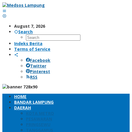
Skip
to
content
August 7, 2026
Search
Indeks Berita
Terms of Service
Facebook
Twitter
Pinterest
RSS
HOME
BANDAR LAMPUNG
DAERAH
KOTA METRO
PESAWARAN
PRINGSEWU
TANGGAMUS