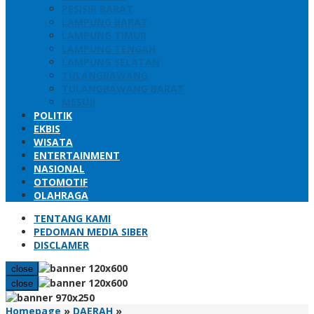
PESISIR BARAT
LAMPUNG BARAT
LAMPUNG TIMUR
LAMPUNG TENGAH
LAMPUNG SELATAN
TULANGBAWANG
TULANGBAWANG BARAT
MESUJI
POLITIK
EKBIS
WISATA
ENTERTAINMENT
NASIONAL
OTOMOTIF
OLAHRAGA
TENTANG KAMI
PEDOMAN MEDIA SIBER
DISCLAMER
close
close
Warga
Homepage
»
DAERAH
»