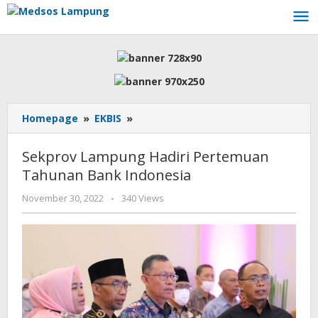
Skip
to
content
Sekprov
Homepage
»
EKBIS
»
Lampung
Hadiri
Sekprov Lampung Hadiri Pertemuan
Pertemuan
Tahunan Bank Indonesia
Tahunan
Bank
by
November 30, 2022
-
340 Views
Indonesia
AdminML