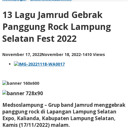
Lagu
Jamrud
13 Lagu Jamrud Gebrak
Gebrak
Panggung
Panggung Rock Lampung
Rock
Lampung
Selatan Fest 2022
Selatan
Fest
2022
by
November 17, 2022
November 18, 2022
-
1410 Views
AdminML
Medsoslampung – Grup band Jamrud menggebrak
panggung rock di Lapangan Lampung Selatan
Expo, Kalianda, Kabupaten Lampung Selatan,
Kamis (17/11/2022) malam.