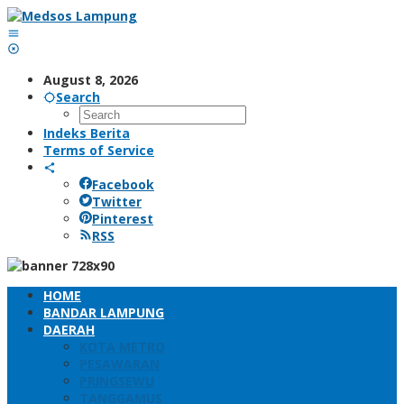
Skip
to
content
August 8, 2026
Search
Indeks Berita
Terms of Service
Facebook
Twitter
Pinterest
RSS
HOME
BANDAR LAMPUNG
DAERAH
KOTA METRO
PESAWARAN
PRINGSEWU
TANGGAMUS