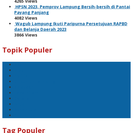
4265 Views
HPSN 2023, Pemprov Lampung Bersih-bersih di Pantai
Payang Panjang
4082 Views
Wagub Lampung Ikuti Paripurna Persetujuan RAPBD
dan Belanja Daerah 2023
3866 Views
Topik Populer
Sport
Mobil
Politik
Gubernur Lampung
kejayaan
Lada hitam
Catatan
Artis
Sepakbola
Badminton
Tag Populer