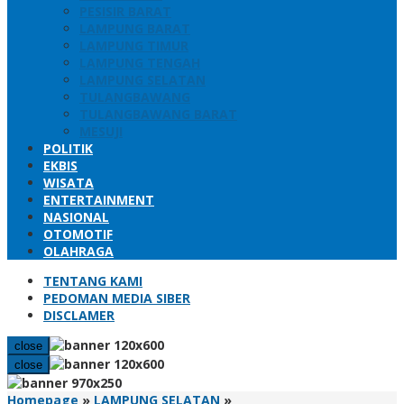
PESISIR BARAT
LAMPUNG BARAT
LAMPUNG TIMUR
LAMPUNG TENGAH
LAMPUNG SELATAN
TULANGBAWANG
TULANGBAWANG BARAT
MESUJI
POLITIK
EKBIS
WISATA
ENTERTAINMENT
NASIONAL
OTOMOTIF
OLAHRAGA
TENTANG KAMI
PEDOMAN MEDIA SIBER
DISCLAMER
close
close
13
Homepage
»
LAMPUNG SELATAN
»