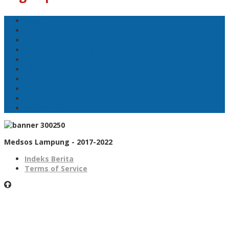
Sport
Mobil
Politik
Gubernur Lampung
kejayaan
Lada hitam
Catatan
Artis
Sepakbola
Badminton
Medsos Lampung - 2017-2022
Indeks Berita
Terms of Service