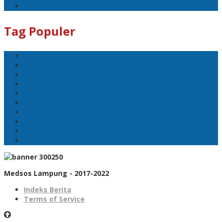
Badminton
Tag Populer
Sport
Mobil
Politik
Gubernur Lampung
kejayaan
Lada hitam
Catatan
Artis
Sepakbola
Badminton
Medsos Lampung - 2017-2022
Indeks Berita
Terms of Service