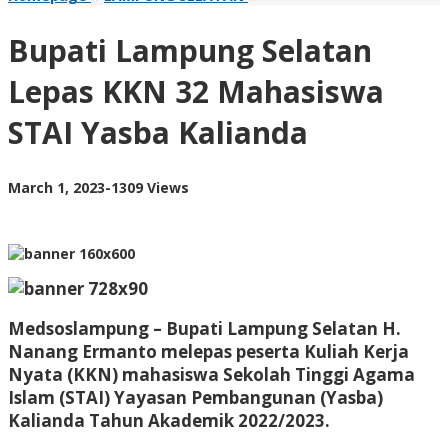
Lampung
Selatan
Bupati Lampung Selatan
Lepas
KKN
Lepas KKN 32 Mahasiswa
32
Mahasiswa
STAI Yasba Kalianda
STAI
Yasba
Kalianda
by
March 1, 2023
-
1309 Views
AdminML
Medsoslampung
– Bupati Lampung Selatan H.
Nanang Ermanto melepas peserta Kuliah Kerja
Nyata (KKN) mahasiswa Sekolah Tinggi Agama
Islam (STAI) Yayasan Pembangunan (Yasba)
Kalianda Tahun Akademik 2022/2023.