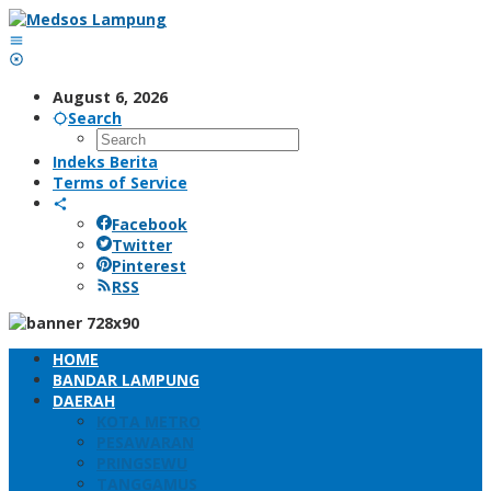
Skip
to
content
August 6, 2026
Search
Indeks Berita
Terms of Service
Facebook
Twitter
Pinterest
RSS
HOME
BANDAR LAMPUNG
DAERAH
KOTA METRO
PESAWARAN
PRINGSEWU
TANGGAMUS