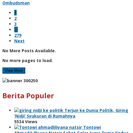
Ombudsman
1
2
3
…
279
Next
No More Posts Available.
No more pages to load.
View More
Berita Populer
Terjun ke Dunia Politik, Giring
‘Nidji’ Syukuran di Rumahnya
5534 Views
Tontowi
Ahmad/Liliyana Natsir Sabet Gelar Juara Dunia Kedua