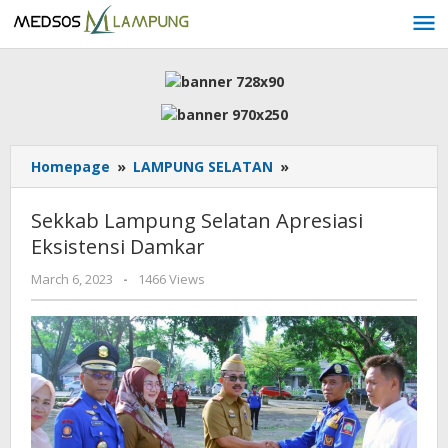
Skip
to
content
Sekkab
Homepage
»
LAMPUNG SELATAN
»
Lampung
Selatan
Sekkab Lampung Selatan Apresiasi
Apresiasi
Eksistensi Damkar
Eksistensi
Damkar
by
March 6, 2023
-
1466 Views
AdminML