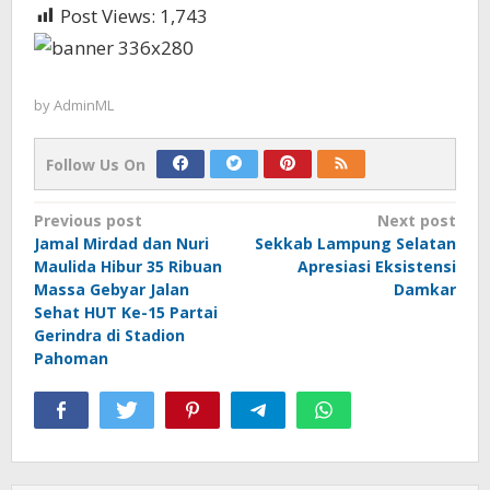
Post Views:
1,743
by
AdminML
Follow Us On
Post
Previous post
Next post
Jamal Mirdad dan Nuri
Sekkab Lampung Selatan
navigation
Maulida Hibur 35 Ribuan
Apresiasi Eksistensi
Massa Gebyar Jalan
Damkar
Sehat HUT Ke-15 Partai
Gerindra di Stadion
Pahoman