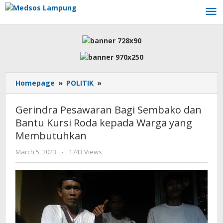
Skip
to
content
Gerindra
Homepage
»
POLITIK
»
Pesawaran
Bagi
Gerindra Pesawaran Bagi Sembako dan
Sembako
Bantu Kursi Roda kepada Warga yang
dan
Membutuhkan
Bantu
Kursi
by
March 5, 2023
-
1743 Views
Roda
AdminML
kepada
Warga
yang
Membutuhkan