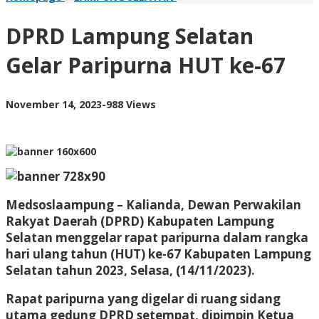
Lampung
Selatan
DPRD Lampung Selatan
Gelar
Paripurna
Gelar Paripurna HUT ke-67
HUT
ke-
67
by
November 14, 2023
-
988 Views
AdminML
Medsoslaampung – Kalianda, Dewan Perwakilan
Rakyat Daerah (DPRD) Kabupaten Lampung
Selatan menggelar rapat paripurna dalam rangka
hari ulang tahun (HUT) ke-67 Kabupaten Lampung
Selatan tahun 2023, Selasa, (14/11/2023).
Rapat paripurna yang digelar di ruang sidang
utama gedung DPRD setempat, dipimpin Ketua