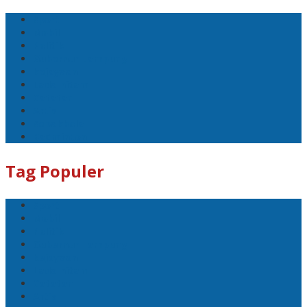
Sport
Mobil
Politik
Gubernur Lampung
kejayaan
Lada hitam
Catatan
Artis
Sepakbola
Badminton
Tag Populer
Sport
Mobil
Politik
Gubernur Lampung
kejayaan
Lada hitam
Catatan
Artis