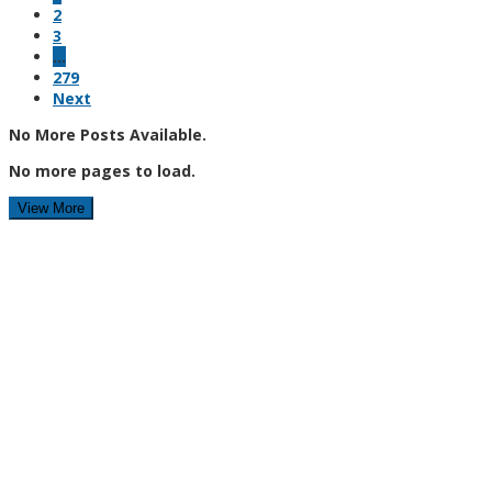
2
3
…
279
Next
No More Posts Available.
No more pages to load.
View More