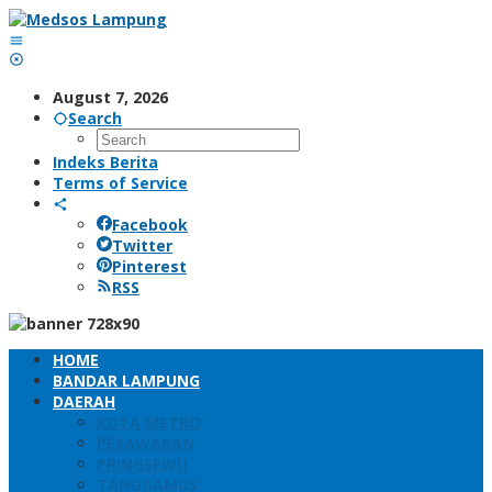
Skip
to
content
August 7, 2026
Search
Indeks Berita
Terms of Service
Facebook
Twitter
Pinterest
RSS
HOME
BANDAR LAMPUNG
DAERAH
KOTA METRO
PESAWARAN
PRINGSEWU
TANGGAMUS