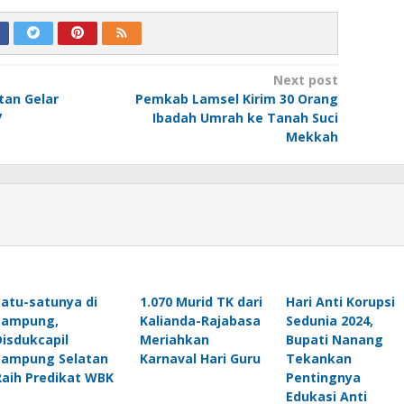
Next post
an Gelar
Pemkab Lamsel Kirim 30 Orang
7
Ibadah Umrah ke Tanah Suci
Mekkah
Satu-satunya di
1.070 Murid TK dari
Hari Anti Korupsi
Lampung,
Kalianda-Rajabasa
Sedunia 2024,
Disdukcapil
Meriahkan
Bupati Nanang
Lampung Selatan
Karnaval Hari Guru
Tekankan
Raih Predikat WBK
Pentingnya
Edukasi Anti