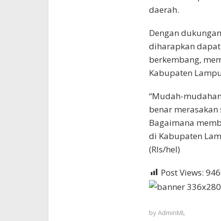
daerah.
Dengan dukungan 
diharapkan dapat
berkembang, memb
Kabupaten Lampun
“Mudah-mudahan di
benar merasakan 
Bagaimana memba
di Kabupaten Lam
(Rls/hel)
Post Views:
946
by
AdminML