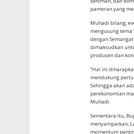
seniman, dan kom
pameran yang men
Muhadi bilang, e
mengusung tema 
dengan Semangat
dimaksudkan untu
produsen dan ko
“Hal ini diharapk
mendukung pertu
Sehingga akan ad
perekonomian mas
Muhadi.
Sementara itu, B
menyampaikan, La
momentum pentin