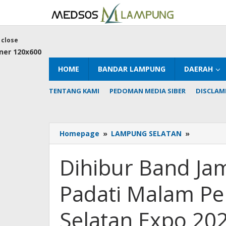
Skip
to
content
close
HOME
BANDAR LAMPUNG
DAERAH
TENTANG KAMI
PEDOMAN MEDIA SIBER
DISCLAM
Dihibur
Homepage
»
LAMPUNG SELATAN
»
Band
Jamrud,
Dihibur Band Ja
Ribuan
Orang
Padati Malam 
Padati
Malam
Pembuka
Selatan Expo 20
Lampung