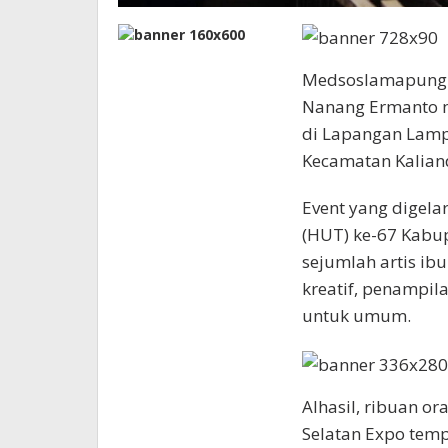
Medsoslamapung –
Nanang Ermanto 
di Lapangan Lamp
Kecamatan Kalian
Event yang digela
(HUT) ke-67 Kabu
sejumlah artis ib
kreatif, penampil
untuk umum.
Alhasil, ribuan 
Selatan Expo tem