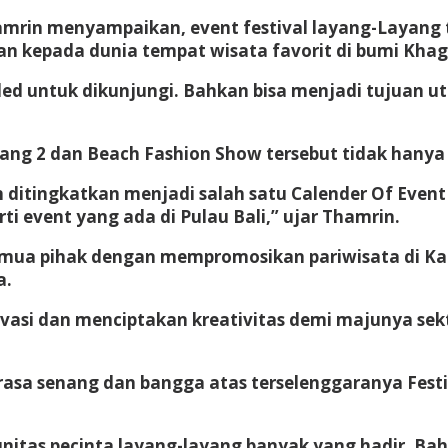
amrin menyampaikan, event festival layang-Layang
 kepada dunia tempat wisata favorit di bumi Kha
d untuk dikunjungi. Bahkan bisa menjadi tujuan uta
ng 2 dan Beach Fashion Show tersebut tidak hanya 
 ditingkatkan menjadi salah satu Calender Of Event
rti event yang ada di Pulau Bali,” ujar Thamrin.
 semua pihak dengan mempromosikan pariwisata di Ka
a.
asi dan menciptakan kreativitas demi majunya sektor
asa senang dan bangga atas terselenggaranya Fest
tas pecinta layang-layang banyak yang hadir. Bahk