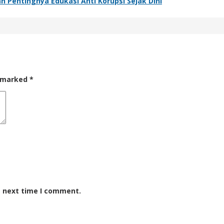
n Pentingnya Edukasi Anti Korupsi Sejak Dini
e marked
*
e next time I comment.