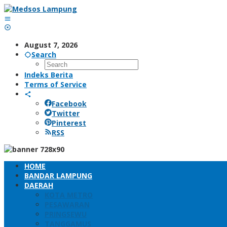
Skip
to
content
August 7, 2026
Search
Indeks Berita
Terms of Service
Facebook
Twitter
Pinterest
RSS
HOME
BANDAR LAMPUNG
DAERAH
KOTA METRO
PESAWARAN
PRINGSEWU
TANGGAMUS