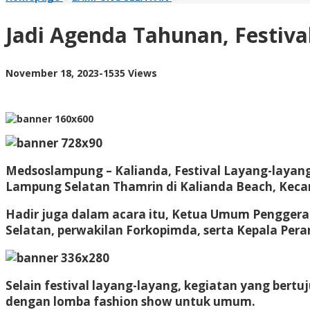
Agenda
Tahunan,
Jadi Agenda Tahunan, Festiv
Festival
Layang-
layang
by
November 18, 2023
-
1535 Views
2
AdminML
Lampung
Selatan
Resmi
Dibuka
Medsoslampung – Kalianda, Festival Layang-layang
Lampung Selatan Thamrin di Kalianda Beach, Keca
Hadir juga dalam acara itu, Ketua Umum Pengger
Selatan, perwakilan Forkopimda, serta Kepala Pe
Selain festival layang-layang, kegiatan yang ber
dengan lomba fashion show untuk umum.