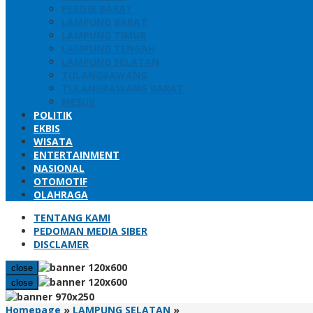
PESISIR BARAT
LAMPUNG BARAT
LAMPUNG TIMUR
LAMPUNG TENGAH
LAMPUNG SELATAN
TULANGBAWANG
TULANGBAWANG BARAT
MESUJI
POLITIK
EKBIS
WISATA
ENTERTAINMENT
NASIONAL
OTOMOTIF
OLAHRAGA
TENTANG KAMI
PEDOMAN MEDIA SIBER
DISCLAMER
close
close
Jadi
Homepage
»
LAMPUNG SELATAN
»