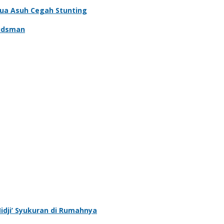
Tua Asuh Cegah Stunting
udsman
‘Nidji’ Syukuran di Rumahnya