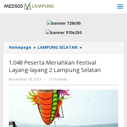
Skip
to
content
1.048
Homepage
»
LAMPUNG SELATAN
»
Peserta
Meriahkan
1.048 Peserta Meriahkan Festival
Festival
Layang-layang 2 Lampung Selatan
Layang-
layang
by
November 18, 2023
-
1114 Views
2
AdminML
Lampung
Selatan