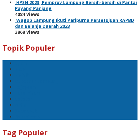
HPSN 2023, Pemprov Lampung Bersih-bersih di Pantai
Payang Panjang
4084 Views
Wagub Lampung Ikuti Paripurna Persetujuan RAPBD
dan Belanja Daerah 2023
3868 Views
Topik Populer
Sport
Mobil
Politik
Gubernur Lampung
kejayaan
Lada hitam
Catatan
Artis
Sepakbola
Badminton
Tag Populer