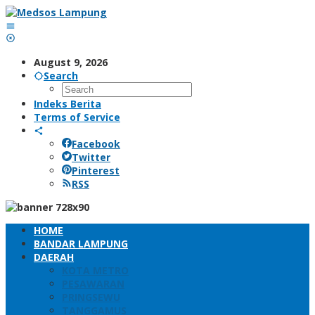
Skip
to
content
August 9, 2026
Search
Indeks Berita
Terms of Service
Facebook
Twitter
Pinterest
RSS
HOME
BANDAR LAMPUNG
DAERAH
KOTA METRO
PESAWARAN
PRINGSEWU
TANGGAMUS