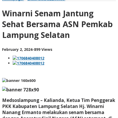
Senam
Jantung
Winarni Senam Jantung
Sehat
Bersama
Sehat Bersama ASN Pemkab
ASN
Pemkab
Lampung Selatan
Lampung
Selatan
by
February 2, 2024
-
899 Views
AdminML
Medsoslampung – Kalianda, Ketua Tim Penggerak
PKK Kabupaten Lampung Selatan Hj. Winarni
Nanang Ermanto melakukan senam bersama