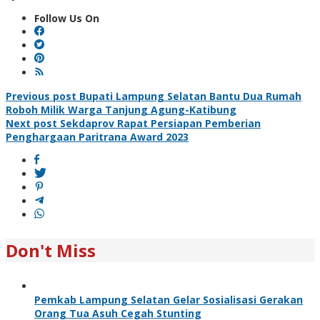
Follow Us On
Post
Previous post
Bupati Lampung Selatan Bantu Dua Rumah
Roboh Milik Warga Tanjung Agung-Katibung
navigation
Next post
Sekdaprov Rapat Persiapan Pemberian
Penghargaan Paritrana Award 2023
Don't Miss
Pemkab Lampung Selatan Gelar Sosialisasi Gerakan
Orang Tua Asuh Cegah Stunting