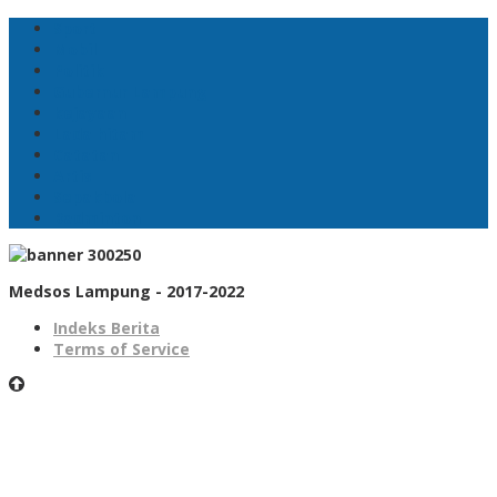
Sport
Mobil
Politik
Gubernur Lampung
kejayaan
Lada hitam
Catatan
Artis
Sepakbola
Badminton
Medsos Lampung - 2017-2022
Indeks Berita
Terms of Service